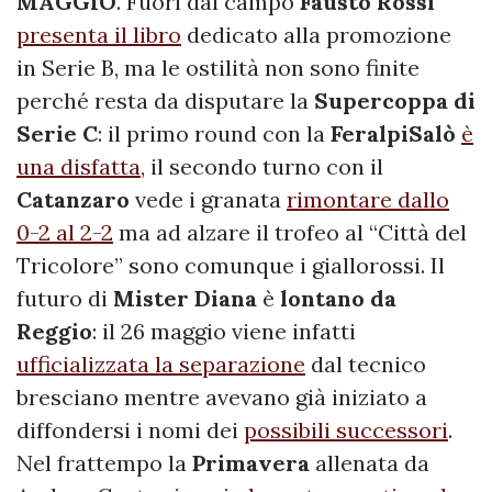
MAGGIO
. Fuori dal campo
Fausto Rossi
presenta il libro
dedicato alla promozione
in Serie B, ma le ostilità non sono finite
perché resta da disputare la
Supercoppa di
Serie C
: il primo round con la
FeralpiSalò
è
una disfatta
, il secondo turno con il
Catanzaro
vede i granata
rimontare dallo
0-2 al 2-2
ma ad alzare il trofeo al “Città del
Tricolore” sono comunque i giallorossi. Il
futuro di
Mister Diana
è
lontano da
Reggio
: il 26 maggio viene infatti
ufficializzata la separazione
dal tecnico
bresciano mentre avevano già iniziato a
diffondersi i nomi dei
possibili successori
.
Nel frattempo la
Primavera
allenata da