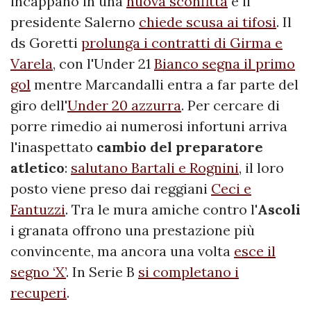
incappano in una
nuova sconfitta
e il
presidente Salerno
chiede scusa ai tifosi
. Il
ds Goretti
prolunga i contratti di Girma e
Varela
, con l'Under 21
Bianco segna il primo
gol
mentre Marcandalli entra a far parte del
giro dell'
Under 20 azzurra
. Per cercare di
porre rimedio ai numerosi infortuni arriva
l'inaspettato
cambio del preparatore
atletico
:
salutano Bartali e Rognini
, il loro
posto viene preso dai reggiani
Ceci e
Fantuzzi
. Tra le mura amiche contro l'
Ascoli
i granata offrono una prestazione più
convincente, ma ancora una volta
esce il
segno ‘X’
. In Serie B
si completano i
recuperi
.