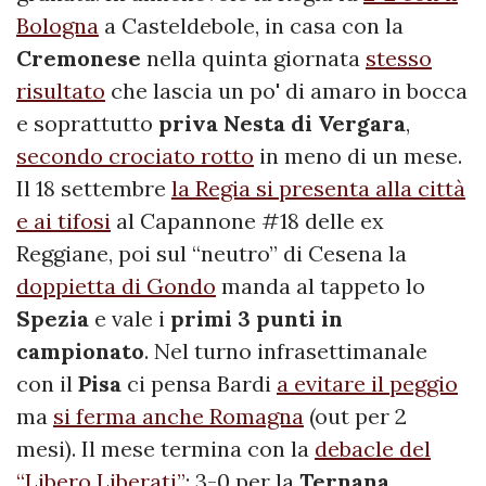
Bologna
a Casteldebole, in casa con la
Cremonese
nella quinta giornata
stesso
risultato
che lascia un po' di amaro in bocca
e soprattutto
priva Nesta di
Vergara
,
secondo crociato rotto
in meno di un mese.
Il 18 settembre
la Regia si presenta alla città
e ai tifosi
al Capannone #18 delle ex
Reggiane, poi sul “neutro” di Cesena la
doppietta di Gondo
manda al tappeto lo
Spezia
e vale i
primi 3 punti in
campionato
. Nel turno infrasettimanale
con il
Pisa
ci pensa Bardi
a evitare il peggio
ma
si ferma anche Romagna
(out per 2
mesi). Il mese termina con la
debacle del
“Libero Liberati”
: 3-0 per la
Ternana
,