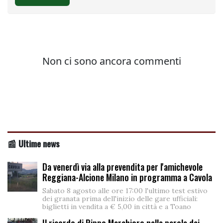
📰 Ultime news
Da venerdì via alla prevendita per l'amichevole
Reggiana-Alcione Milano in programma a Cavola
Sabato 8 agosto alle ore 17:00 l'ultimo test estivo
dei granata prima dell'inizio delle gare ufficiali:
biglietti in vendita a € 5,00 in città e a Toano
Il ricordo di Pippo Marchioro nelle parole dei