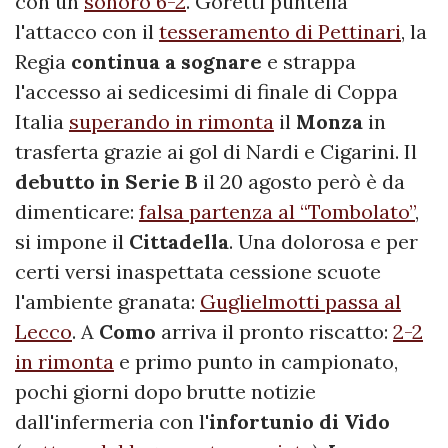
con un
sonoro 6-2
. Goretti puntella
l'attacco con il
tesseramento di Pettinari
, la
Regia
continua a sognare
e strappa
l'accesso ai sedicesimi di finale di Coppa
Italia
superando in rimonta
il
Monza
in
trasferta grazie ai gol di Nardi e Cigarini. Il
debutto in Serie B
il 20 agosto però è da
dimenticare:
falsa partenza al “Tombolato”
,
si impone il
Cittadella
. Una dolorosa e per
certi versi inaspettata cessione scuote
l'ambiente granata:
Guglielmotti passa al
Lecco
. A
Como
arriva il pronto riscatto:
2-2
in rimonta
e primo punto in campionato,
pochi giorni dopo brutte notizie
dall'infermeria con l'
infortunio di Vido