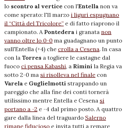
lo
scontro al vertice
con l'
Entella
non va
come sperato: l'11 marzo
i liguri espugnano
il “Città del Tricolore”
e di fatto riaprono il
campionato. A
Pontedera
i granata
non
vanno oltre lo 0-0
ma guadagnano un punto
sull'Entella (+4) che
crolla a Cesena
. In casa
con la
Torres
a togliere le castagne dal
fuoco
ci pensa Kabashi
, a
Rimini
la Regia va
sotto 2-0 ma
si risolleva nel finale
con
Varela
e
Guglielmotti
strappando un
pareggio che alla fine dei conti tornerà
utilissimo mentre Entella e Cesena
si
portano a -2
e -4 dal primo posto. A quattro
gare dalla linea del traguardo
Salerno
rimane fiducioso
e invita tutti a remare