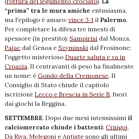
(
rottura del legamento crociato
).
La
“prima” tra le mura amiche
entusiasma,
ma l'epilogo è amaro:
vince 3-1
il
Palermo
.
Per completare la difesa tre innesti di
spessore (in prestito):
Sampirisi
dal Monza,
Pajac
dal Genoa e
Szyminski
dal Frosinone;
l'oggetto misterioso
Duarte saluta e va in
Croazia
. Il centravanti di peso ha finalmente
un nome: è
Gondo della Cremonese
. Il
Consiglio di Stato chiude il capitolo
iscrizioni:
Lecco e Brescia in Serie B
, fuori
dai giochi la Reggina.
SETTEMBRE
. Dopo due mesi intensissimi
il
calciomercato chiude i battenti
:
Crnigoj
,
Da Riva
,
Melegoni
e
Antiste
sono gli ultimi