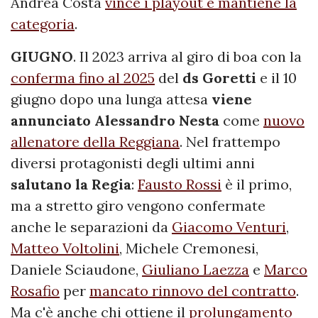
Andrea Costa
vince i playout e mantiene la
categoria
.
GIUGNO
. Il 2023 arriva al giro di boa con la
conferma fino al 2025
del
ds
Goretti
e il 10
giugno dopo una lunga attesa
viene
annunciato
Alessandro Nesta
come
nuovo
allenatore della Reggiana
. Nel frattempo
diversi protagonisti degli ultimi anni
salutano la Regia
:
Fausto Rossi
è il primo,
ma a stretto giro vengono confermate
anche le separazioni da
Giacomo Venturi
,
Matteo Voltolini
, Michele Cremonesi,
Daniele Sciaudone,
Giuliano Laezza
e
Marco
Rosafio
per
mancato rinnovo del contratto
.
Ma c'è anche chi ottiene il
prolungamento