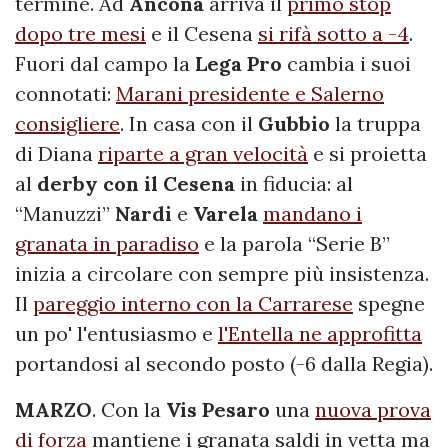
termine. Ad
Ancona
arriva il
primo stop
dopo tre mesi
e il Cesena
si rifà sotto a -4
.
Fuori dal campo la
Lega Pro
cambia i suoi
connotati:
Marani presidente e Salerno
consigliere
. In casa con il
Gubbio
la truppa
di Diana
riparte a gran velocità
e si proietta
al
derby con il Cesena
in fiducia: al
“Manuzzi”
Nardi
e
Varela
mandano i
granata in paradiso
e la parola “Serie B”
inizia a circolare con sempre più insistenza.
Il
pareggio interno con la Carrarese
spegne
un po' l'entusiasmo e
l'Entella ne approfitta
portandosi al secondo posto (-6 dalla Regia).
MARZO
. Con la
Vis Pesaro
una
nuova prova
di forza
mantiene i granata saldi in vetta ma