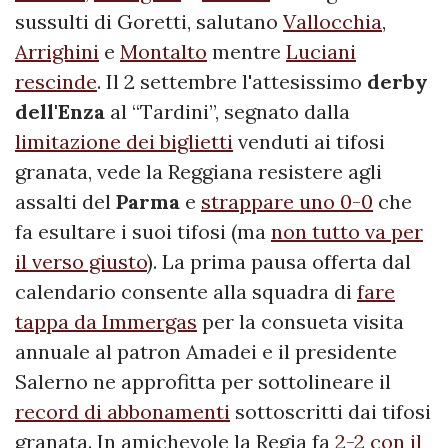
sussulti di Goretti, salutano
Vallocchia
,
Arrighini
e
Montalto
mentre
Luciani
rescinde
. Il 2 settembre l'attesissimo
derby
dell'Enza
al “Tardini”, segnato dalla
limitazione dei biglietti
venduti ai tifosi
granata, vede la Reggiana resistere agli
assalti del
Parma
e
strappare uno 0-0
che
fa esultare i suoi tifosi (ma
non tutto va per
il verso giusto
). La prima pausa offerta dal
calendario consente alla squadra di
fare
tappa da Immergas
per la consueta visita
annuale al patron Amadei e il presidente
Salerno ne approfitta per sottolineare il
record di abbonamenti
sottoscritti dai tifosi
granata. In amichevole la Regia fa
2-2 con il