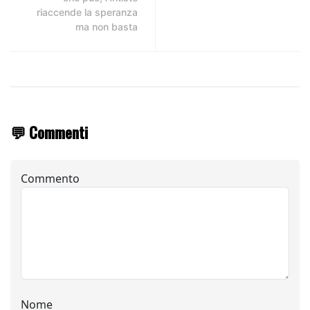
riaccende la speranza
ma non basta
💬 Commenti