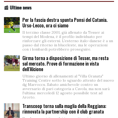
📰 Ultime news
Per la fascia destra spunta Ponsi del Catania.
Urso-Lecco, ora ci siamo
Il terzino classe 2001, già allenato da Tesser ai
tempi del Modena, è il profilo individuato per
rinforzare gli esterni. L'esterno italo-danese è a un
passo dal ritorno in bluceleste, ma le operazioni
con i lombardi potrebbero proseguire.
Girma torna a disposizione di Tesser, ma resta
sul mercato. Prove di formazione in vista
dell’Alcione
Ultimo giorno di allenamenti al "Villa Granata"
Training Centre sotto lo sguardo attento del nuovo
dg Marroccu. Sabato amichevole contro un
avversario di pari categoria a Cavola, ma non sarà
l'ultima: mercoledì 12 agosto possibile test ad
Arceto.
Transcoop torna sulla maglia della Reggiana:
rinnovata la partnership con il club granata