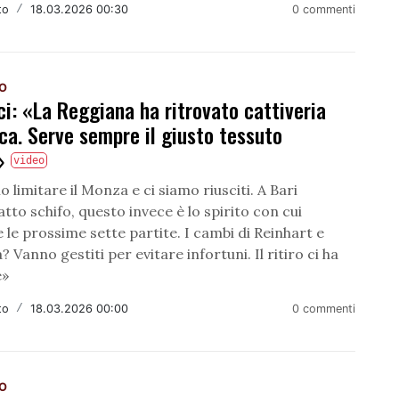
to
/
18.03.2026 00:30
0 commenti
NO
i: «La Reggiana ha ritrovato cattiveria
ca. Serve sempre il giusto tessuto
o»
video
limitare il Monza e ci siamo riusciti. A Bari
tto schifo, questo invece è lo spirito con cui
 le prossime sette partite. I cambi di Reinhart e
 Vanno gestiti per evitare infortuni. Il ritiro ci ha
e»
to
/
18.03.2026 00:00
0 commenti
NO