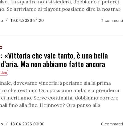
lso. La squadra non si siederà, dobbiamo ripeterci
o. Se arriviamo ai playout possiamo dire la nostra»
to
/
19.04.2026 21:20
1 commenti
NO
: «Vittoria che vale tanto, è una bella
 d’aria. Ma non abbiamo fatto ancora
ideo
inale, dovevamo vincerla: speriamo sia la prima
ttro che restano. Ora possiamo andare a prenderci
e ci meritiamo. Serve continuità: dobbiamo correre
li fino alla fine. Il rinnovo? Ora penso alla
to
/
13.04.2026 00:00
0 commenti