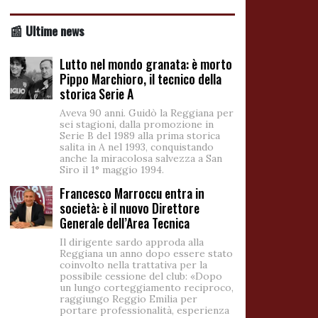
📰 Ultime news
Lutto nel mondo granata: è morto
Pippo Marchioro, il tecnico della
storica Serie A
Aveva 90 anni. Guidò la Reggiana per
sei stagioni, dalla promozione in
Serie B del 1989 alla prima storica
salita in A nel 1993, conquistando
anche la miracolosa salvezza a San
Siro il 1° maggio 1994.
Francesco Marroccu entra in
società: è il nuovo Direttore
Generale dell’Area Tecnica
Il dirigente sardo approda alla
Reggiana un anno dopo essere stato
coinvolto nella trattativa per la
possibile cessione del club: «Dopo
un lungo corteggiamento reciproco,
raggiungo Reggio Emilia per
portare professionalità, esperienza