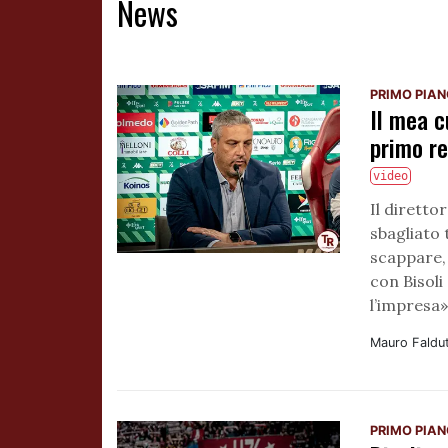
News
PRIMO PIA
Il mea c
primo re
video
Il diretto
sbagliato
scappare, 
con Bisoli
l’impresa
Mauro Faldu
PRIMO PIA