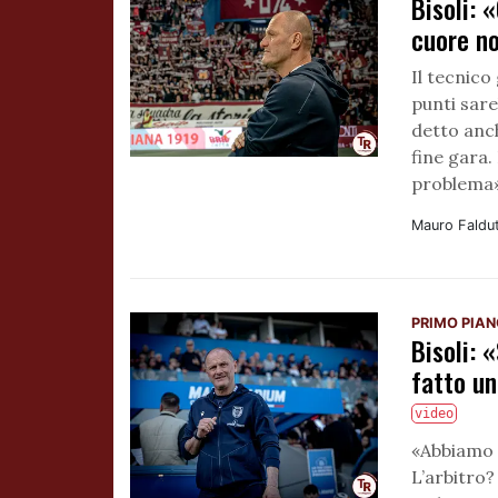
Bisoli: 
cuore n
Il tecnic
punti sare
detto anc
fine gara.
problema
Mauro Faldu
PRIMO PIA
Bisoli: 
fatto un
video
«Abbiamo 
L’arbitro?