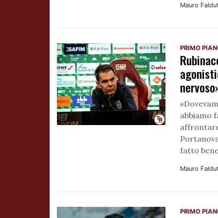
Mauro Faldu
PRIMO PIA
Rubinacc
agonisti
nervos
«Dovevamo 
abbiamo fa
affrontare
Portanova?
fatto ben
Mauro Faldu
PRIMO PIA