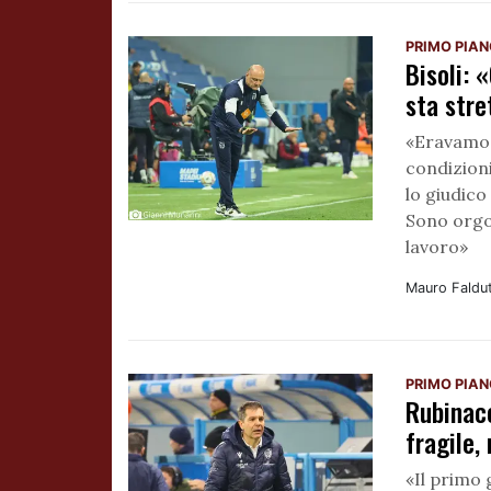
PRIMO PIA
Bisoli: 
sta str
«Eravamo 
condizion
lo giudico
Sono orgog
lavoro»
Mauro Faldu
PRIMO PIA
Rubinac
fragile,
«Il primo 