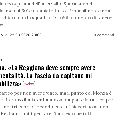
la testa prima dell'intervallo. Speravamo di
la, ma dal 60' è cambiato tutto. Probabilmente non
o chiaro con la squadra. Ora è il momento di tacere
e»
to
/
22.03.2026 23:00
0 commenti
NO
va: «La Reggiana deve sempre avere
entalità. La fascia da capitano mi
abilizza»
video
arico per non avere vinto, ma il punto col Monza è
. In ritiro il mister ha messo da parte la tattica per
i nostri cuori. Giocando così a Chiavari possiamo
 Restiamo uniti per fare l'impresa che tutti
»