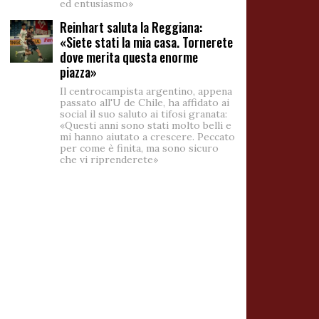
ed entusiasmo»
Reinhart saluta la Reggiana:
«Siete stati la mia casa. Tornerete
dove merita questa enorme
piazza»
Il centrocampista argentino, appena
passato all'U de Chile, ha affidato ai
social il suo saluto ai tifosi granata:
«Questi anni sono stati molto belli e
mi hanno aiutato a crescere. Peccato
per come è finita, ma sono sicuro
che vi riprenderete»