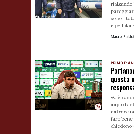
rialzando 
pareggiar
sono stat
e pedalar
Mauro Faldu
PRIMO PIA
Portano
questa m
respons
«C'è ramm
importante
entrare ne
fare bene.
chiedono