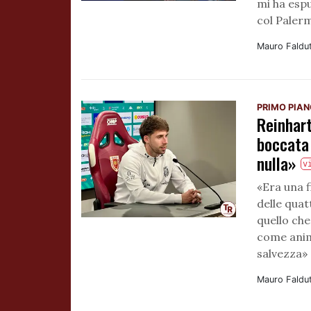
mi ha espu
col Palerm
Mauro Faldu
PRIMO PIA
Reinhart
boccata
nulla»
v
«Era una f
delle qua
quello ch
come anima
salvezza»
Mauro Faldu