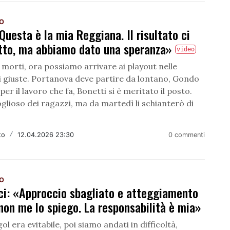
NO
«Questa è la mia Reggiana. Il risultato ci
etto, ma abbiamo dato una speranza»
video
morti, ora possiamo arrivare ai playout nelle
i giuste. Portanova deve partire da lontano, Gondo
 per il lavoro che fa, Bonetti si è meritato il posto.
lioso dei ragazzi, ma da martedì li schianterò di
to
/
12.04.2026 23:30
0 commenti
NO
ci: «Approccio sbagliato e atteggiamento
 non me lo spiego. La responsabilità è mia»
gol era evitabile, poi siamo andati in difficoltà,