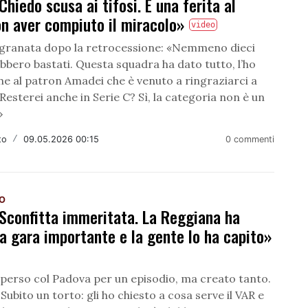
«Chiedo scusa ai tifosi. È una ferita al
on aver compiuto il miracolo»
video
o granata dopo la retrocessione: «Nemmeno dieci
bbero bastati. Questa squadra ha dato tutto, l’ho
he al patron Amadei che è venuto a ringraziarci a
 Resterei anche in Serie C? Sì, la categoria non è un
»
to
/
09.05.2026 00:15
0 commenti
NO
«Sconfitta immeritata. La Reggiana ha
a gara importante e la gente lo ha capito»
perso col Padova per un episodio, ma creato tanto.
 Subito un torto: gli ho chiesto a cosa serve il VAR e