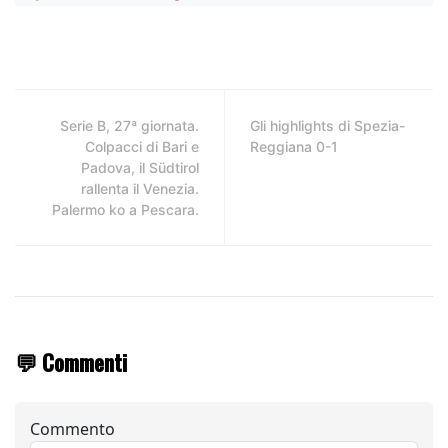
Serie B, 27ª giornata.
Gli highlights di Spezia-
Colpacci di Bari e
Reggiana 0-1
Padova, il Südtirol
rallenta il Venezia.
Palermo ko a Pescara.
💬 Commenti