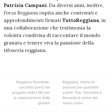
Patrizia
Campani
. Da diversi anni, inoltre,
Forza Reggiana
ospita anche contenuti e
approfondimenti firmati
TuttoReggiana
, in
una collaborazione che testimonia la
volontà condivisa di raccontare il mondo
granata e tenere viva la passione della
tifoseria reggiana.
Reggiana Femminile,
Reggiana, ritorno al
secondo posto nel
passato per guardare
progetto della LND per
avanti: Tosi, Vacondio e
la valorizzazione delle
Bernardi al centro del
giovani
nuovo corso