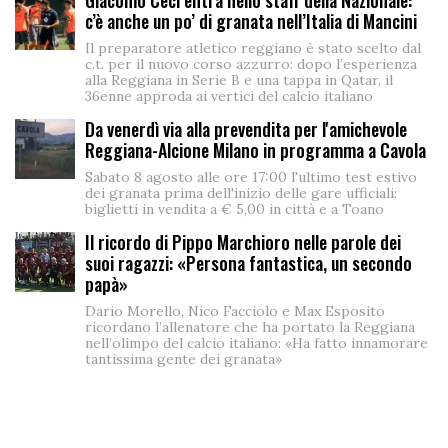
Giacomo Ceci entra nello staff della Nazionale:
c’è anche un po’ di granata nell’Italia di Mancini
Il preparatore atletico reggiano è stato scelto dal
c.t. per il nuovo corso azzurro: dopo l’esperienza
alla Reggiana in Serie B e una tappa in Qatar, il
36enne approda ai vertici del calcio italiano
Da venerdì via alla prevendita per l'amichevole
Reggiana-Alcione Milano in programma a Cavola
Sabato 8 agosto alle ore 17:00 l'ultimo test estivo
dei granata prima dell'inizio delle gare ufficiali:
biglietti in vendita a € 5,00 in città e a Toano
Il ricordo di Pippo Marchioro nelle parole dei
suoi ragazzi: «Persona fantastica, un secondo
papà»
Dario Morello, Nico Facciolo e Max Esposito
ricordano l’allenatore che ha portato la Reggiana
nell’olimpo del calcio italiano: «Ha fatto innamorare
tantissima gente dei granata»