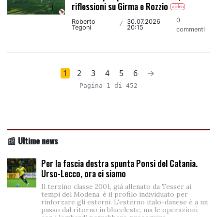
riflessioni su Girma e Rozzio
video
0
Roberto
30.07.2026
/
Tegoni
20:15
commenti
1
2
3
4
5
6
→
Pagina 1 di 452
📰 Ultime news
Per la fascia destra spunta Ponsi del Catania.
Urso-Lecco, ora ci siamo
Il terzino classe 2001, già allenato da Tesser ai
tempi del Modena, è il profilo individuato per
rinforzare gli esterni. L'esterno italo-danese è a un
passo dal ritorno in bluceleste, ma le operazioni