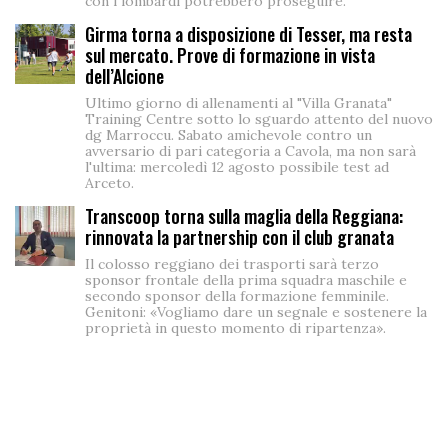
con i lombardi potrebbero proseguire.
Girma torna a disposizione di Tesser, ma resta
sul mercato. Prove di formazione in vista
dell’Alcione
Ultimo giorno di allenamenti al "Villa Granata"
Training Centre sotto lo sguardo attento del nuovo
dg Marroccu. Sabato amichevole contro un
avversario di pari categoria a Cavola, ma non sarà
l'ultima: mercoledì 12 agosto possibile test ad
Arceto.
Transcoop torna sulla maglia della Reggiana:
rinnovata la partnership con il club granata
Il colosso reggiano dei trasporti sarà terzo
sponsor frontale della prima squadra maschile e
secondo sponsor della formazione femminile.
Genitoni: «Vogliamo dare un segnale e sostenere la
proprietà in questo momento di ripartenza».