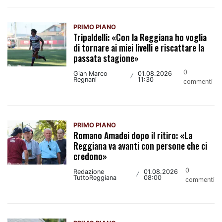
PRIMO PIANO
Tripaldelli: «Con la Reggiana ho voglia
di tornare ai miei livelli e riscattare la
passata stagione»
0
Gian Marco
01.08.2026
/
Regnani
11:30
commenti
PRIMO PIANO
Romano Amadei dopo il ritiro: «La
Reggiana va avanti con persone che ci
credono»
0
Redazione
01.08.2026
/
TuttoReggiana
08:00
commenti