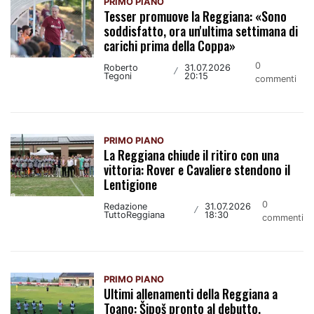
PRIMO PIANO
Tesser promuove la Reggiana: «Sono
soddisfatto, ora un'ultima settimana di
carichi prima della Coppa»
0
Roberto
31.07.2026
/
Tegoni
20:15
commenti
PRIMO PIANO
La Reggiana chiude il ritiro con una
vittoria: Rover e Cavaliere stendono il
Lentigione
0
Redazione
31.07.2026
/
TuttoReggiana
18:30
commenti
PRIMO PIANO
Ultimi allenamenti della Reggiana a
Toano: Šipoš pronto al debutto,