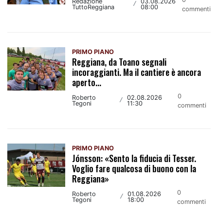
Redazione
03.08.2026
/
TuttoReggiana
08:00
commenti
PRIMO PIANO
Reggiana, da Toano segnali
incoraggianti. Ma il cantiere è ancora
aperto...
0
Roberto
02.08.2026
/
Tegoni
11:30
commenti
PRIMO PIANO
Jónsson: «Sento la fiducia di Tesser.
Voglio fare qualcosa di buono con la
Reggiana»
0
Roberto
01.08.2026
/
Tegoni
18:00
commenti