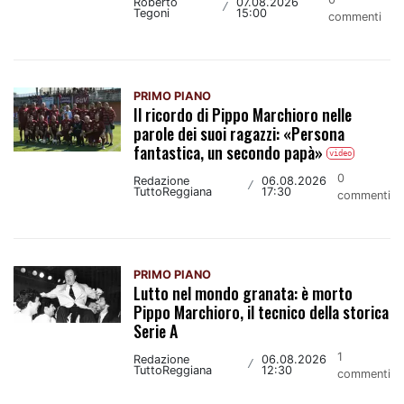
Roberto
07.08.2026
/
Tegoni
15:00
commenti
PRIMO PIANO
Il ricordo di Pippo Marchioro nelle
parole dei suoi ragazzi: «Persona
fantastica, un secondo papà»
video
0
Redazione
06.08.2026
/
TuttoReggiana
17:30
commenti
PRIMO PIANO
Lutto nel mondo granata: è morto
Pippo Marchioro, il tecnico della storica
Serie A
1
Redazione
06.08.2026
/
TuttoReggiana
12:30
commenti