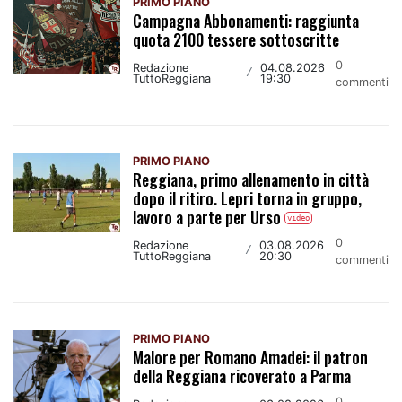
PRIMO PIANO
Campagna Abbonamenti: raggiunta
quota 2100 tessere sottoscritte
0
Redazione
04.08.2026
/
TuttoReggiana
19:30
commenti
PRIMO PIANO
Reggiana, primo allenamento in città
dopo il ritiro. Lepri torna in gruppo,
lavoro a parte per Urso
video
0
Redazione
03.08.2026
/
TuttoReggiana
20:30
commenti
PRIMO PIANO
Malore per Romano Amadei: il patron
della Reggiana ricoverato a Parma
0