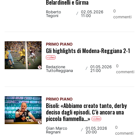
Belardinelli e Girma
0
Roberto
02.05.2026
/
Tegoni
11:00
commenti
PRIMO PIANO
Gli highlights di Modena-Reggiana 2-1
video
0
Redazione
01.05.2026
/
TuttoReggiana
21:00
commenti
PRIMO PIANO
Bisoli: «Abbiamo creato tanto, derby
deciso dagli episodi. C’è ancora una
piccola fiammella...»
video
0
Gian Marco
01.05.2026
/
Regnani
20:00
commenti