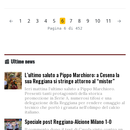
←
1
2
3
4
5
6
7
8
9
10
11
→
Pagina 6 di 452
📰 Ultime news
L’ultimo saluto a Pippo Marchioro: a Cesena la
sua Reggiana si stringe attorno al “mister”
Ieri mattina l’ultimo saluto a Pippo Marchioro.
Presenti tanti protagonisti della storica
promozione in Serie A, numerosi tifosi e una
delegazione della Reggiana per rendere omaggio al
tecnico che portò i granata nell’olimpo del calcio
italiano.
Speciale post Reggiana-Alcione Milano 1-0
Il commento dopo il test di Cavola vinto contro un