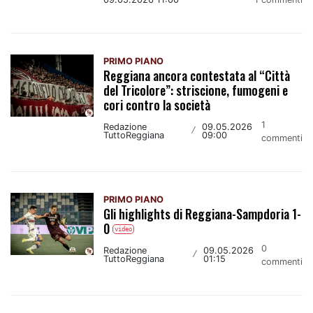
PRIMO PIANO
Reggiana ancora contestata al “Città
del Tricolore”: striscione, fumogeni e
cori contro la società
1
Redazione
09.05.2026
/
TuttoReggiana
09:00
commenti
PRIMO PIANO
Gli highlights di Reggiana-Sampdoria 1-
0
video
0
Redazione
09.05.2026
/
TuttoReggiana
01:15
commenti