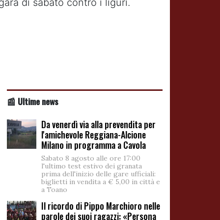
ara di sabato contro i liguri.
📰 Ultime news
Da venerdì via alla prevendita per
l'amichevole Reggiana-Alcione
Milano in programma a Cavola
Sabato 8 agosto alle ore 17:00
l'ultimo test estivo dei granata
prima dell'inizio delle gare ufficiali:
biglietti in vendita a € 5,00 in città e
a Toano
Il ricordo di Pippo Marchioro nelle
parole dei suoi ragazzi: «Persona