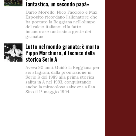
fantastica, un secondo papà»
Dario Morello, Nico Facciolo e Max
Esposito ricordano l’allenatore che
ha portato la Reggiana nell’olimpo
del calcio italiano: «Ha fatto
innamorare tantissima gente dei
granata»
Lutto nel mondo granata: è morto
Pippo Marchioro, il tecnico della
storica Serie A
Aveva 90 anni. Guidò la Reggiana per
sei stagioni, dalla promozione in
Serie B del 1989 alla prima storica
salita in A nel 1993, conquistando
anche la miracolosa salvezza a San
Siro il 1° maggio 1994.