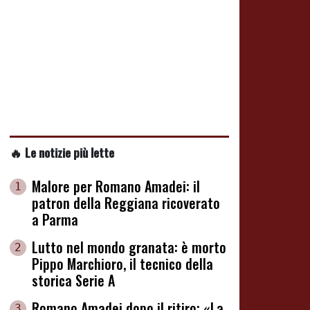
🔥 Le notizie più lette
Malore per Romano Amadei: il
1
patron della Reggiana ricoverato
a Parma
Lutto nel mondo granata: è morto
2
Pippo Marchioro, il tecnico della
storica Serie A
Romano Amadei dopo il ritiro: «La
3