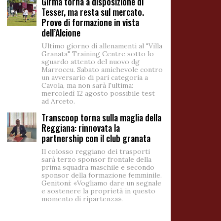
Girma torna a disposizione di
Tesser, ma resta sul mercato.
Prove di formazione in vista
dell’Alcione
Ultimo giorno di allenamenti al "Villa
Granata" Training Centre sotto lo
sguardo attento del nuovo dg
Marroccu. Sabato amichevole contro
un avversario di pari categoria a
Cavola, ma non sarà l'ultima:
mercoledì 12 agosto possibile test
ad Arceto.
Transcoop torna sulla maglia della
Reggiana: rinnovata la
partnership con il club granata
Il colosso reggiano dei trasporti
sarà terzo sponsor frontale della
prima squadra maschile e secondo
sponsor della formazione femminile.
Genitoni: «Vogliamo dare un segnale
e sostenere la proprietà in questo
momento di ripartenza».