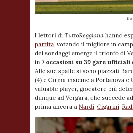
fot
I lettori di
TuttoReggiana
hanno esp
partita
, votando il migliore in camp
dei sondaggi emerge il trionfo di 
in
7 occasioni su 39 gare ufficiali
Alle sue spalle si sono piazzati Bard
(4) e Girma insieme a Portanova e Go
valuable player, giocatore più det
dunque ad Vergara, che succede a
prima ancora a
Nardi
,
Cigarini
,
Rad