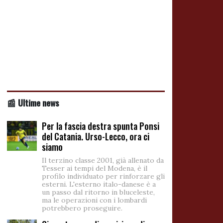
📰 Ultime news
Per la fascia destra spunta Ponsi
del Catania. Urso-Lecco, ora ci
siamo
Il terzino classe 2001, già allenato da
Tesser ai tempi del Modena, è il
profilo individuato per rinforzare gli
esterni. L'esterno italo-danese è a
un passo dal ritorno in bluceleste,
ma le operazioni con i lombardi
potrebbero proseguire.