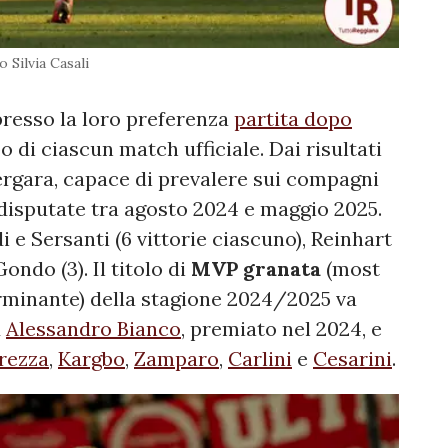
o Silvia Casali
resso la loro preferenza
partita dopo
o di ciascun match ufficiale. Dai risultati
Vergara, capace di prevalere sui compagni
disputate tra agosto 2024 e maggio 2025.
i e Sersanti (6 vittorie ciascuno), Reinhart
ndo (3). Il titolo di
MVP granata
(most
erminante) della stagione 2024/2025 va
d
Alessandro Bianco
, premiato nel 2024, e
rezza
,
Kargbo
,
Zamparo
,
Carlini
e
Cesarini
.