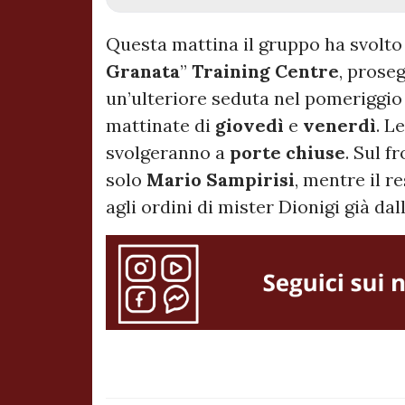
Questa mattina il gruppo ha svolto 
Granata
”
Training Centre
, pros
un’ulteriore seduta nel pomeriggio
mattinate di
giovedì
e
venerdì
. L
svolgeranno a
porte chiuse
. Sul f
solo
Mario Sampirisi
, mentre il r
agli ordini di mister Dionigi già da