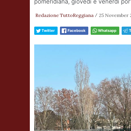
pomeridiana, giovedì e venerdì porte
Redazione TuttoReggiana
25 November 2
/
Twitter
Facebook
Whatsapp