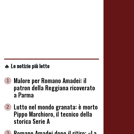
🔥 Le notizie più lette
Malore per Romano Amadei: il
1
patron della Reggiana ricoverato
a Parma
Lutto nel mondo granata: è morto
2
Pippo Marchioro, il tecnico della
storica Serie A
Romano Amadei dopo il ritiro: «La
3