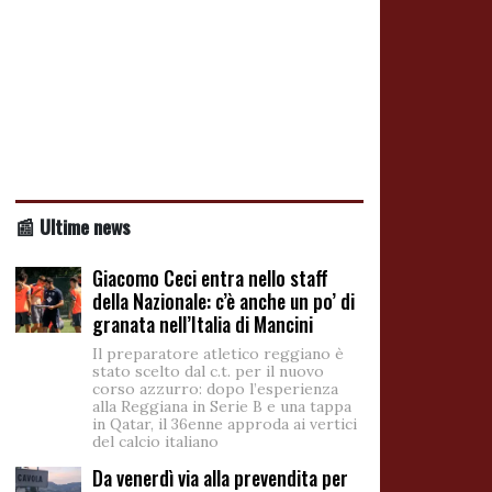
📰 Ultime news
Giacomo Ceci entra nello staff
della Nazionale: c’è anche un po’ di
granata nell’Italia di Mancini
Il preparatore atletico reggiano è
stato scelto dal c.t. per il nuovo
corso azzurro: dopo l’esperienza
alla Reggiana in Serie B e una tappa
in Qatar, il 36enne approda ai vertici
del calcio italiano
Da venerdì via alla prevendita per