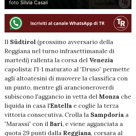
foto Silvia Casali
Il
Südtirol
(prossimo avversario della
Reggiana nel turno infrasettimanale di
martedì) rallenta la corsa del
Venezia
capolista: l'1-1 maturato al "Druso" permette
agli altoatesini di muovere la classifica con
un punto, mentre gli arancioneroverdi
subiscono l'aggancio in vetta del
Monza
che
liquida in casa l'
Entella
e coglie la terza
vittoria consecutiva. Crolla la
Sampdoria
a
"Marassi" con il
Bari
, e viene agganciata a
quota 29 punti dalla
Reggiana
, corsara al