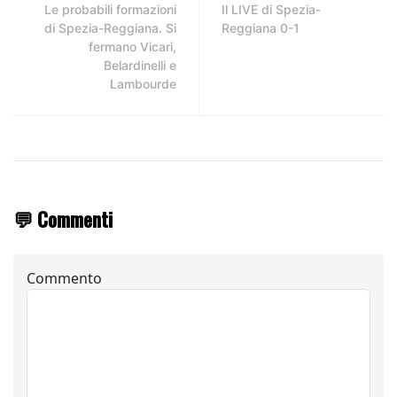
Le probabili formazioni
Il LIVE di Spezia-
di Spezia-Reggiana. Si
Reggiana 0-1
fermano Vicari,
Belardinelli e
Lambourde
💬 Commenti