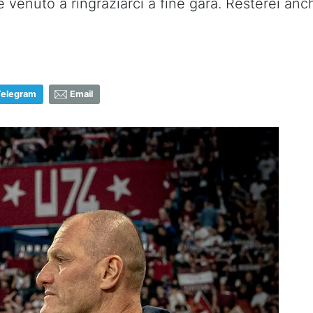
venuto a ringraziarci a fine gara. Resterei anch
Telegram
Email