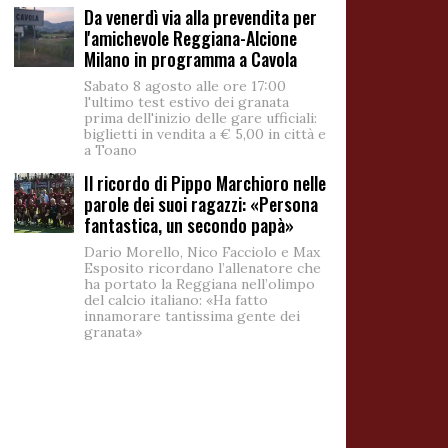
Da venerdì via alla prevendita per
l'amichevole Reggiana-Alcione
Milano in programma a Cavola
Sabato 8 agosto alle ore 17:00
l'ultimo test estivo dei granata
prima dell'inizio delle gare ufficiali:
biglietti in vendita a € 5,00 in città e
a Toano
Il ricordo di Pippo Marchioro nelle
parole dei suoi ragazzi: «Persona
fantastica, un secondo papà»
Dario Morello, Nico Facciolo e Max
Esposito ricordano l’allenatore che
ha portato la Reggiana nell’olimpo
del calcio italiano: «Ha fatto
innamorare tantissima gente dei
granata»