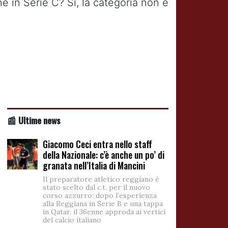
e in Serie C? Sì, la categoria non è
📰 Ultime news
Giacomo Ceci entra nello staff
della Nazionale: c’è anche un po’ di
granata nell’Italia di Mancini
Il preparatore atletico reggiano è
stato scelto dal c.t. per il nuovo
corso azzurro: dopo l’esperienza
alla Reggiana in Serie B e una tappa
in Qatar, il 36enne approda ai vertici
del calcio italiano