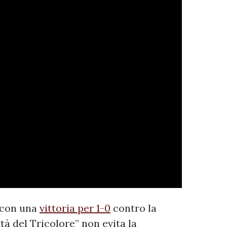
 con una
vittoria per 1-0
contro la
ttà del Tricolore” non evita la