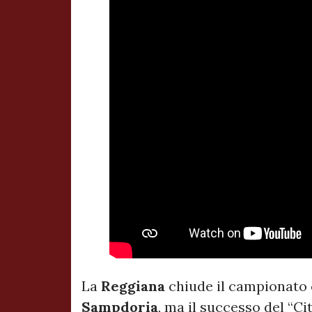
La
Reggiana
chiude il campionato
Sampdoria
, ma il successo del “Ci