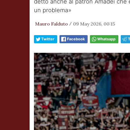
detto anche al patron Amadei che è 
un problema»
Mauro Falduto
09 May 2026, 00:15
/
Twitter
Facebook
Whatsapp