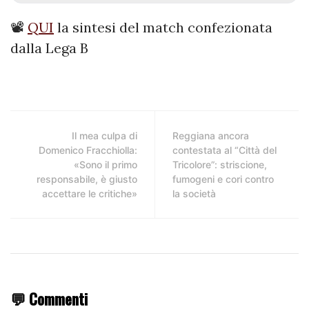
📽️
QUI
la sintesi del match confezionata
dalla Lega B
Il mea culpa di
Reggiana ancora
Domenico Fracchiolla:
contestata al “Città del
«Sono il primo
Tricolore”: striscione,
responsabile, è giusto
fumogeni e cori contro
accettare le critiche»
la società
💬 Commenti