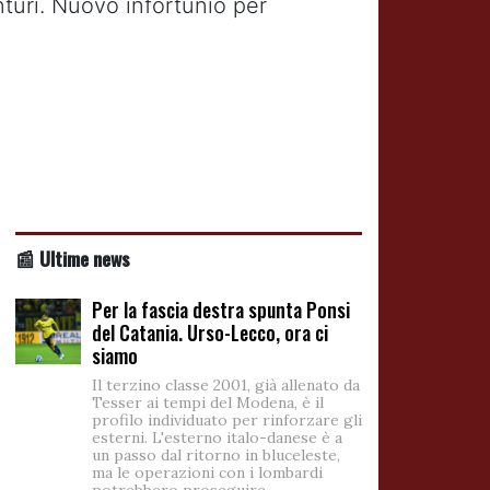
nturi. Nuovo infortunio per
📰 Ultime news
Per la fascia destra spunta Ponsi
del Catania. Urso-Lecco, ora ci
siamo
Il terzino classe 2001, già allenato da
Tesser ai tempi del Modena, è il
profilo individuato per rinforzare gli
esterni. L'esterno italo-danese è a
un passo dal ritorno in bluceleste,
ma le operazioni con i lombardi