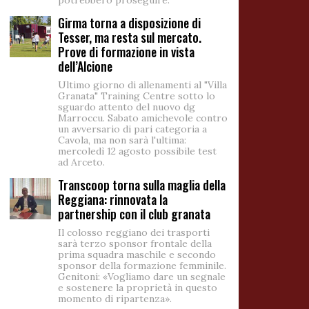
potrebbero proseguire.
Girma torna a disposizione di
Tesser, ma resta sul mercato.
Prove di formazione in vista
dell’Alcione
Ultimo giorno di allenamenti al "Villa
Granata" Training Centre sotto lo
sguardo attento del nuovo dg
Marroccu. Sabato amichevole contro
un avversario di pari categoria a
Cavola, ma non sarà l'ultima:
mercoledì 12 agosto possibile test
ad Arceto.
Transcoop torna sulla maglia della
Reggiana: rinnovata la
partnership con il club granata
Il colosso reggiano dei trasporti
sarà terzo sponsor frontale della
prima squadra maschile e secondo
sponsor della formazione femminile.
Genitoni: «Vogliamo dare un segnale
e sostenere la proprietà in questo
momento di ripartenza».