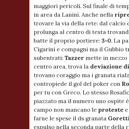
maggiori pericoli. Sul finale di te
in area da Lanini. Anche nella
ripr
trovare la via della rete: dal calci
prolunga al centro di testa trovan
batte il proprio portiere:
3-0
. La p
Cigarini e compagni ma il Gubbio tro
subentrati:
Tazzer
mette in mezzo
centro area, trova la
deviazione di
trovano coraggio ma i granata rialz
contropiede il gol del poker con
Ro
per tu con Greco. Lo stesso Rosafio
piazzato ma il numero uno ospite è 
campo non mancano le
proteste
e
farne le spese il ds granata
Gorett
espulso nella seconda parte della r