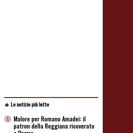
🔥 Le notizie più lette
Malore per Romano Amadei: il
1
patron della Reggiana ricoverato