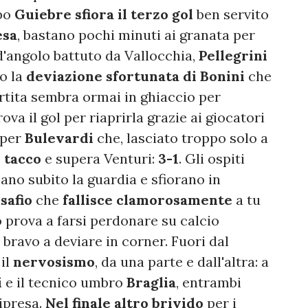
mpo
Guiebre sfiora il terzo gol
ben servito
esa
, bastano pochi minuti ai granata per
o d'angolo battuto da Vallocchia,
Pellegrini
do la
deviazione sfortunata di
Bonini
che
artita sembra ormai in ghiaccio per
va il gol per riaprirla grazie ai giocatori
 per
Bulevardi
che, lasciato troppo solo a
 tacco
e supera Venturi:
3-1
. Gli ospiti
ano subito la guardia e sfiorano in
safio
che
fallisce clamorosamente
a tu
 prova a farsi perdonare su calcio
bravo a deviare in corner. Fuori dal
 il
nervosismo
, da una parte e dall'altra: a
i
e il tecnico umbro
Braglia
, entrambi
ipresa.
Nel finale altro brivido
per i