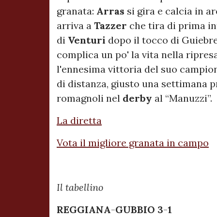
granata:
Arras
si gira e calcia in 
arriva a
Tazzer
che tira di prima i
di
Venturi
dopo il tocco di Guiebr
complica un po' la vita nella ripr
l'ennesima vittoria del suo campio
di distanza, giusto una settimana p
romagnoli nel
derby
al “Manuzzi”.
La diretta
Vota il migliore granata in campo
Il tabellino
REGGIANA
-
GUBBIO 3
-
1