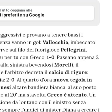
 TuttoReggiana alle
ti preferite su Google
gressivi e provano a tenere bassi i
tenza vanno in gol:
Vallocchia
, imbeccato
erve sul filo del fuorigioco
Pellegrini
,
tu per tu con Greco:
1-0
. Passano appena 2
dalla sinistra bevendosi
Morelli
, il
e l'arbitro decreta il
calcio di rigore
:
ia:
2-0
. Al quarto d'ora
nuova tegola in
nesi
alzare bandiera bianca, al suo posto
no al 20' ma stavolta
Greco è attento
. Un
sione da lontano con il sinistro senza
è sempre l'undici di mister Diana a creare i