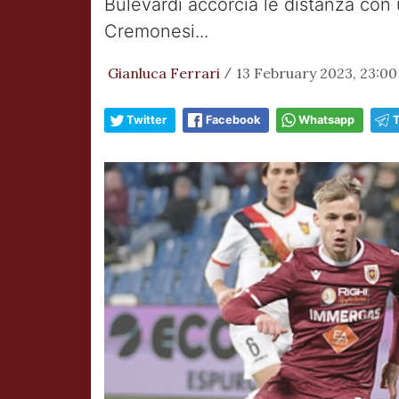
Bulevardi accorcia le distanza con 
Cremonesi...
Gianluca Ferrari
13 February 2023, 23:00
/
Twitter
Facebook
Whatsapp