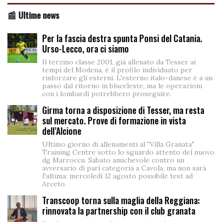
📰 Ultime news
Per la fascia destra spunta Ponsi del Catania.
Urso-Lecco, ora ci siamo
Il terzino classe 2001, già allenato da Tesser ai
tempi del Modena, è il profilo individuato per
rinforzare gli esterni. L'esterno italo-danese è a un
passo dal ritorno in bluceleste, ma le operazioni
con i lombardi potrebbero proseguire.
Girma torna a disposizione di Tesser, ma resta
sul mercato. Prove di formazione in vista
dell’Alcione
Ultimo giorno di allenamenti al "Villa Granata"
Training Centre sotto lo sguardo attento del nuovo
dg Marroccu. Sabato amichevole contro un
avversario di pari categoria a Cavola, ma non sarà
l'ultima: mercoledì 12 agosto possibile test ad
Arceto.
Transcoop torna sulla maglia della Reggiana:
rinnovata la partnership con il club granata