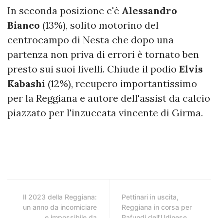
In seconda posizione c'è
Alessandro
Bianco
(13%), solito motorino del
centrocampo di Nesta che dopo una
partenza non priva di errori è tornato ben
presto sui suoi livelli. Chiude il podio
Elvis
Kabashi
(12%), recupero importantissimo
per la Reggiana e autore dell'assist da calcio
piazzato per l'inzuccata vincente di Girma.
Il 2023 della Reggiana:
Pettinari in uscita,
un anno da incorniciare
Reggiana in corsa per
e impossibile da
Pafundi dell'Udinese.