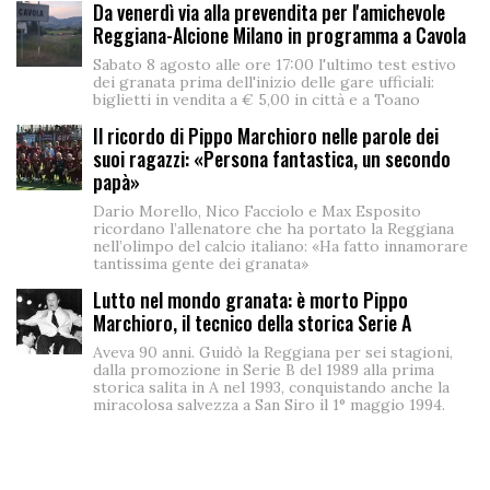
Da venerdì via alla prevendita per l'amichevole
Reggiana-Alcione Milano in programma a Cavola
Sabato 8 agosto alle ore 17:00 l'ultimo test estivo
dei granata prima dell'inizio delle gare ufficiali:
biglietti in vendita a € 5,00 in città e a Toano
Il ricordo di Pippo Marchioro nelle parole dei
suoi ragazzi: «Persona fantastica, un secondo
papà»
Dario Morello, Nico Facciolo e Max Esposito
ricordano l’allenatore che ha portato la Reggiana
nell’olimpo del calcio italiano: «Ha fatto innamorare
tantissima gente dei granata»
Lutto nel mondo granata: è morto Pippo
Marchioro, il tecnico della storica Serie A
Aveva 90 anni. Guidò la Reggiana per sei stagioni,
dalla promozione in Serie B del 1989 alla prima
storica salita in A nel 1993, conquistando anche la
miracolosa salvezza a San Siro il 1° maggio 1994.