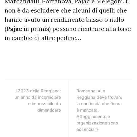
Marcandalli, Portanova, Pajac e Melegoni. E
non è da escludere che alcuni di quelli che
hanno avuto un rendimento basso o nullo
(
Pajac
in primis) possano rientrare alla base
in cambio di altre pedine…
Il 2023 della Reggiana:
Romagna: «La
un anno da incorniciare
Reggiana deve trovare
e impossibile da
la continuità che finora
dimenticare
è mancata.
Atteggiamento e
organizzazione sono
essenziali»