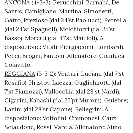
ANCONA
(4-3-3): Perucchini; Barnabà, De
Santis, Camigliano, Martina; Simonetti,
Gatto, Prezioso (dal 24'st Paolucci); Petrella
(dal 24'st Spagnoli), Melchiorri (dal 35'st
Basso), Moretti (dal 41'st Mattioli). A
disposizione: Vitali, Piergiacomi, Lombardi,
Pecci, Brogni, Fantoni. Allenatore: Gianluca
Colavitto.
REGGIANA
(3-5-2): Venturi; Luciani (dal 7'st
Rosafio), Hristov, Laezza; Guglielmotti (dal
7'st Fiamozzi), Vallocchia (dal 28'st Nardi),
Cigarini, Kabashi (dal 25'pt Muroni), Guiebre;
Lanini (dal 28'st Capone), Pellegrini. A
disposizione: Voltolini, Cremonesi, Cauz,
Sciaudone, Rossi, Varela. Allenatore: Aimo