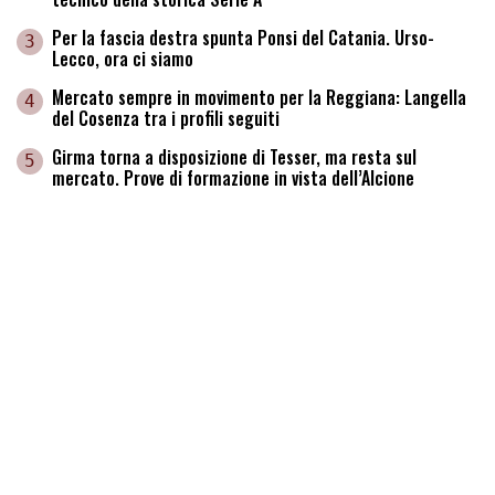
Malore per Romano Amadei: il patron della Reggiana
1
ricoverato a Parma
Lutto nel mondo granata: è morto Pippo Marchioro, il
2
tecnico della storica Serie A
Per la fascia destra spunta Ponsi del Catania. Urso-
3
Lecco, ora ci siamo
Mercato sempre in movimento per la Reggiana: Langella
4
del Cosenza tra i profili seguiti
Girma torna a disposizione di Tesser, ma resta sul
5
mercato. Prove di formazione in vista dell’Alcione