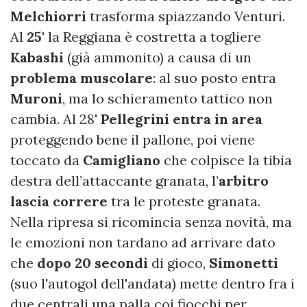
Melchiorri
trasforma spiazzando Venturi.
Al
25'
la Reggiana è costretta a togliere
Kabashi
(già ammonito) a causa di un
problema muscolare
: al suo posto entra
Muroni
, ma lo schieramento tattico non
cambia. Al 28'
Pellegrini entra in area
proteggendo bene il pallone, poi viene
toccato da
Camigliano
che colpisce la tibia
destra dell’attaccante granata, l’
arbitro
lascia correre
tra le proteste granata.
Nella ripresa si ricomincia senza novità, ma
le emozioni non tardano ad arrivare dato
che
dopo 20 secondi
di gioco,
Simonetti
(suo l'autogol dell'andata) mette dentro fra i
due centrali una palla coi fiocchi per