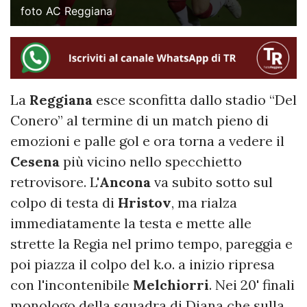
foto AC Reggiana
La
Reggiana
esce sconfitta dallo stadio “Del
Conero” al termine di un match pieno di
emozioni e palle gol e ora torna a vedere il
Cesena
più vicino nello specchietto
retrovisore. L'
Ancona
va subito sotto sul
colpo di testa di
Hristov
, ma rialza
immediatamente la testa e mette alle
strette la Regia nel primo tempo, pareggia e
poi piazza il colpo del k.o. a inizio ripresa
con l'incontenibile
Melchiorri
. Nei 20' finali
monologo della squadra di Diana che sulla