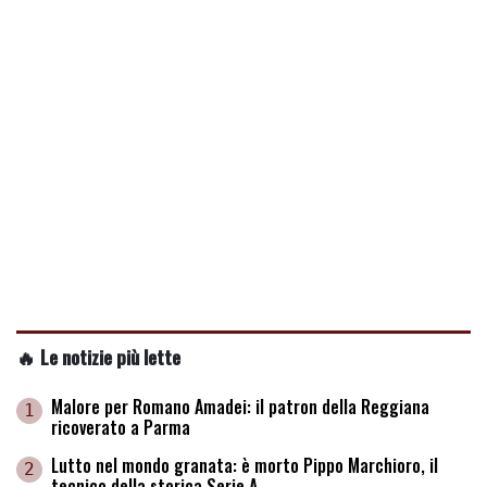
fastidio, ma sono sulla strada giusta. La Serie B
manca, però non sono preoccupato. Vogliamo
partire subito forte, i tifosi sono con noi»
🔥 Le notizie più lette