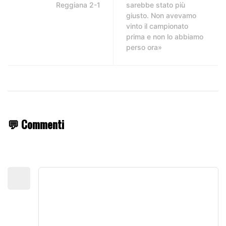
Reggiana 2-1
sarebbe stato più
giusto. Non avevamo
vinto il campionato
prima e non lo abbiamo
perso ora»
💬 Commenti