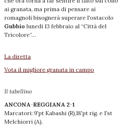
che ora torna a far sentire il fiato sul collo
ai granata, ma prima di pensare ai
romagnoli bisognerà superare l'ostacolo
Gubbio
lunedì 13 febbraio al “Città del
Tricolore”…
La diretta
Vota il migliore granata in campo
Il tabellino
ANCONA
-
REGGIANA 2
-
1
Marcatori: 9'pt Kabashi (R),18'pt rig. e 1'st
Melchiorri (A).