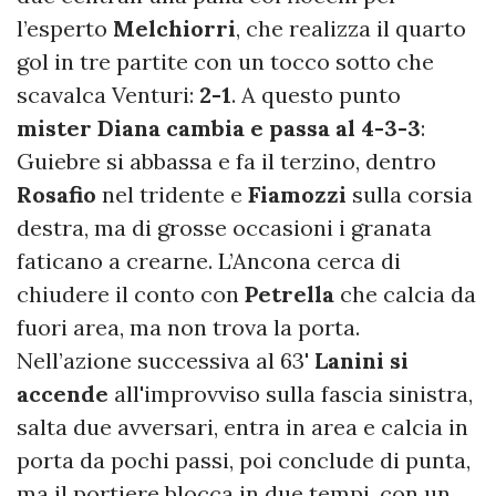
l’esperto
Melchiorri
, che realizza il quarto
gol in tre partite con un tocco sotto che
scavalca Venturi:
2-1
. A questo punto
mister Diana cambia e passa al 4-3-3
:
Guiebre si abbassa e fa il terzino, dentro
Rosafio
nel tridente e
Fiamozzi
sulla corsia
destra, ma di grosse occasioni i granata
faticano a crearne. L’Ancona cerca di
chiudere il conto con
Petrella
che calcia da
fuori area, ma non trova la porta.
Nell’azione successiva al 63'
Lanini si
accende
all'improvviso sulla fascia sinistra,
salta due avversari, entra in area e calcia in
porta da pochi passi, poi conclude di punta,
ma il portiere blocca in due tempi, con un