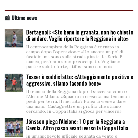
📰 Ultime news
Bertagnoli: «Sto bene in granata, non ho chiesto
di andare. Voglio riportare la Reggiana in alto»
Il centrocampista della Reggiana è tornato in
campo dopo l'operazione: «Ho ancora un po' di
fastidio, ma sono sulla strada giusta. La Serie B
manca, però non sono preoccupato. Vogliamo
partire subito forte, i tifosi sono con noi»
Tesser è soddisfatto: «Atteggiamento positivo e
aggressivo, stiamo facendo bene»
Il tecnico della Reggiana dopo il successo contro
l'Alcione Milano: «Squadra in crescita, ma teniamo i
piedi per terra. Il mercato? Ponsi ci viene a dare
una mano, Castagnetti è un profilo che stiamo
cercando. In Coppa Italia si gioca per vincere»
Jónsson piega l'Alcione: 1-0 per la Reggiana a
Cavola. Altro passo avanti verso la Coppa Italia
In un'amichevole ufficiale segnata da vento e