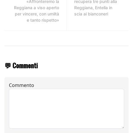
«Affronteremo la
recupera tre punti alla
Reggiana a viso aperto
Reggiana, Entella in
per vincere, con umiltà
scia ai bianconeri
e tanto rispetto»
💬 Commenti