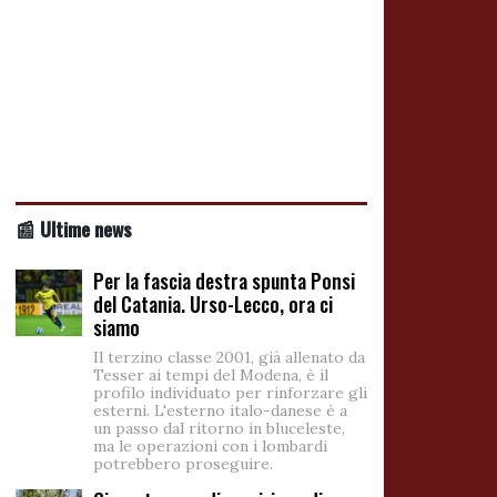
📰 Ultime news
Per la fascia destra spunta Ponsi
del Catania. Urso-Lecco, ora ci
siamo
Il terzino classe 2001, già allenato da
Tesser ai tempi del Modena, è il
profilo individuato per rinforzare gli
esterni. L'esterno italo-danese è a
un passo dal ritorno in bluceleste,
ma le operazioni con i lombardi
potrebbero proseguire.