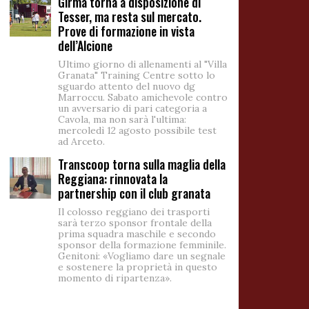
Girma torna a disposizione di
Tesser, ma resta sul mercato.
Prove di formazione in vista
dell’Alcione
Ultimo giorno di allenamenti al "Villa
Granata" Training Centre sotto lo
sguardo attento del nuovo dg
Marroccu. Sabato amichevole contro
un avversario di pari categoria a
Cavola, ma non sarà l'ultima:
mercoledì 12 agosto possibile test
ad Arceto.
Transcoop torna sulla maglia della
Reggiana: rinnovata la
partnership con il club granata
Il colosso reggiano dei trasporti
sarà terzo sponsor frontale della
prima squadra maschile e secondo
sponsor della formazione femminile.
Genitoni: «Vogliamo dare un segnale
e sostenere la proprietà in questo
momento di ripartenza».