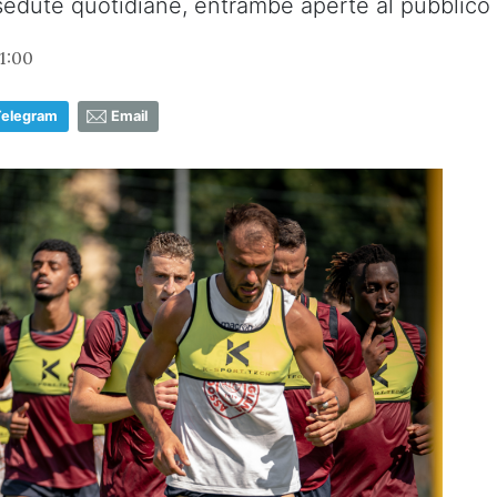
 sedute quotidiane, entrambe aperte al pubblico
21:00
Telegram
Email