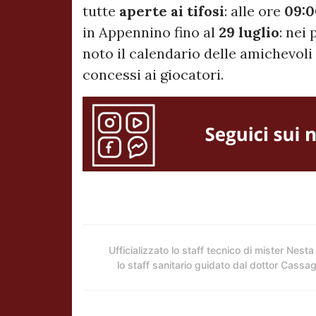
tutte
aperte ai tifosi
: alle ore
09:0
in Appennino fino al
29 luglio
: nei
noto il calendario delle amichevoli
concessi ai giocatori.
Ufficializzato lo staff tecnico di mister Nesta
lo staff sanitario guidato dal dottor Cassa