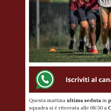
Questa mattina
ultima seduta
in
p
squadra si è ritrovata alle 08:30 a
C