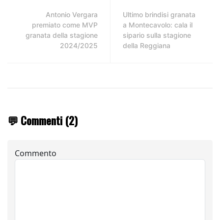
Antonio Vergara
Ultimo brindisi granata
premiato come MVP
a Montecavolo: cala il
granata della stagione
sipario sulla stagione
2024/2025
della Reggiana
💬 Commenti (2)