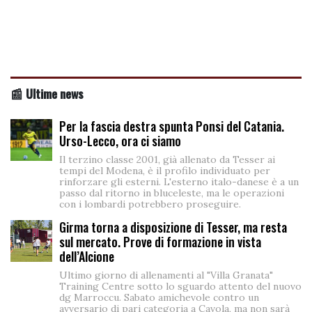
📰 Ultime news
Per la fascia destra spunta Ponsi del Catania.
Urso-Lecco, ora ci siamo
Il terzino classe 2001, già allenato da Tesser ai
tempi del Modena, è il profilo individuato per
rinforzare gli esterni. L'esterno italo-danese è a un
passo dal ritorno in bluceleste, ma le operazioni
con i lombardi potrebbero proseguire.
Girma torna a disposizione di Tesser, ma resta
sul mercato. Prove di formazione in vista
dell’Alcione
Ultimo giorno di allenamenti al "Villa Granata"
Training Centre sotto lo sguardo attento del nuovo
dg Marroccu. Sabato amichevole contro un
avversario di pari categoria a Cavola, ma non sarà