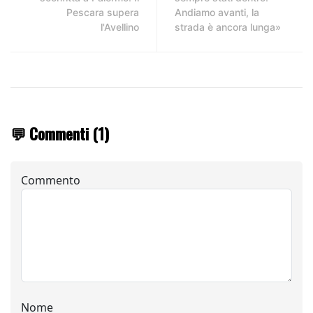
Pescara supera
Andiamo avanti, la
l'Avellino
strada è ancora lunga»
💬 Commenti (1)