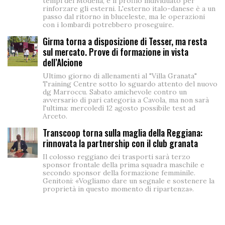
tempi del Modena, è il profilo individuato per
rinforzare gli esterni. L'esterno italo-danese è a un
passo dal ritorno in bluceleste, ma le operazioni
con i lombardi potrebbero proseguire.
Girma torna a disposizione di Tesser, ma resta
sul mercato. Prove di formazione in vista
dell’Alcione
Ultimo giorno di allenamenti al "Villa Granata"
Training Centre sotto lo sguardo attento del nuovo
dg Marroccu. Sabato amichevole contro un
avversario di pari categoria a Cavola, ma non sarà
l'ultima: mercoledì 12 agosto possibile test ad
Arceto.
Transcoop torna sulla maglia della Reggiana:
rinnovata la partnership con il club granata
Il colosso reggiano dei trasporti sarà terzo
sponsor frontale della prima squadra maschile e
secondo sponsor della formazione femminile.
Genitoni: «Vogliamo dare un segnale e sostenere la
proprietà in questo momento di ripartenza».