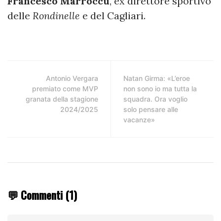
Francesco Marroccu
, ex direttore sportivo
delle
Rondinelle
e del Cagliari.
Antonio Vergara
Natan Girma: «L’eroe
premiato come MVP
non sono io ma tutta la
granata della stagione
squadra. Ora voglio
2024/2025
solo pensare alle
vacanze»
💬 Commenti (1)