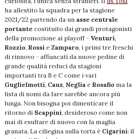
curiosità, l'unica senza stranieri. Il
ds Tosi
ha allestito la squadra per la stagione
2021/22 partendo da un
asse centrale
portante
costituito dai grandi protagonisti
della promozione ai playoff -
Venturi
,
Rozzio
,
Rossi
e
Zamparo
, i primi tre freschi
di rinnovo - affiancati da nuove pedine di
grande qualità reduci da stagioni
importanti tra B e C come i vari
Guglielmotti
,
Cauz
,
Neglia
e
Rosafio
ma la
lista di nomi da fare sarebbe ancora più
lunga. Non bisogna poi dimenticare il
ritorno di
Scappini
, desideroso come non
mai di esultare di nuovo con la maglia
granata. La ciliegina sulla torta è
Cigarini
: il