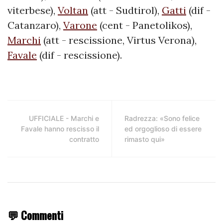
viterbese),
Voltan
(att - Sudtirol),
Gatti
(dif -
Catanzaro),
Varone
(cent - Panetolikos),
Marchi
(att - rescissione, Virtus Verona),
Favale
(dif - rescissione).
UFFICIALE - Marchi e
Radrezza: «Sono felice
Favale hanno rescisso il
ed orgoglioso di essere
contratto
rimasto qui»
💬 Commenti