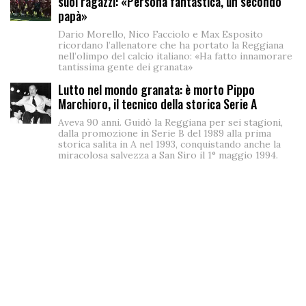
suoi ragazzi: «Persona fantastica, un secondo
papà»
Dario Morello, Nico Facciolo e Max Esposito
ricordano l’allenatore che ha portato la Reggiana
nell’olimpo del calcio italiano: «Ha fatto innamorare
tantissima gente dei granata»
Lutto nel mondo granata: è morto Pippo
Marchioro, il tecnico della storica Serie A
Aveva 90 anni. Guidò la Reggiana per sei stagioni,
dalla promozione in Serie B del 1989 alla prima
storica salita in A nel 1993, conquistando anche la
miracolosa salvezza a San Siro il 1° maggio 1994.