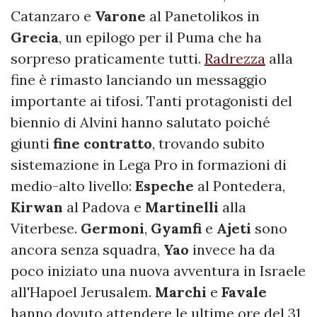
Catanzaro e
Varone
al Panetolikos in
Grecia
, un epilogo per il Puma che ha
sorpreso praticamente tutti.
Radrezza
alla
fine è rimasto lanciando un messaggio
importante ai tifosi. Tanti protagonisti del
biennio di Alvini hanno salutato poiché
giunti
fine
contratto
, trovando subito
sistemazione in Lega Pro in formazioni di
medio-alto livello:
Espeche
al Pontedera,
Kirwan
al Padova e
Martinelli
alla
Viterbese.
Germoni
,
Gyamfi
e
Ajeti
sono
ancora senza squadra,
Yao
invece ha da
poco iniziato una nuova avventura in Israele
all'Hapoel Jerusalem.
Marchi
e
Favale
hanno dovuto attendere le ultime ore del 31