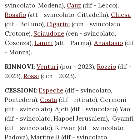
svincolato, Modena),
Cauz
(dif - Lecco),
Rosafio
(att - svincolato, Cittadella),
Chiesa
(dif - Belluno),
Cigarini
(cen - svincolato,
Crotone),
Sciaudone
(cen - svincolato,
Cosenza),
Lanini
(att - Parma),
Anastasio
(dif
- Monza).
RINNOVI
:
Venturi
(por - 2023),
Rozzio
(dif -
2023),
Rossi
(cen - 2023).
CESSIONI
:
Espeche
(dif - svincolato,
Pontedera),
Costa
(dif - ritirato), Germoni
(dif - svincolato), Ajeti (dif - svincolato) Yao
(dif - svincolato, Hapoel Jerusalem), Gyamfi
(dif - svincolato), Kirwan (dif - svincolato,
Padova), Martinelli (dif - svincolato,