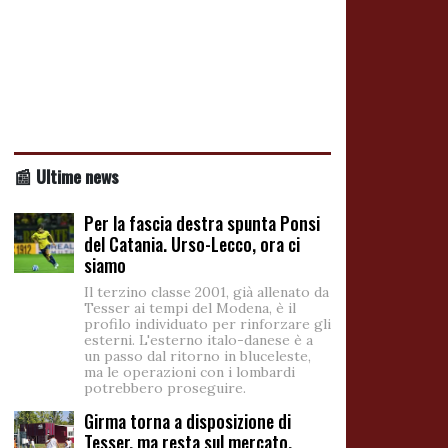
📰 Ultime news
Per la fascia destra spunta Ponsi
del Catania. Urso-Lecco, ora ci
siamo
Il terzino classe 2001, già allenato da
Tesser ai tempi del Modena, è il
profilo individuato per rinforzare gli
esterni. L'esterno italo-danese è a
un passo dal ritorno in bluceleste,
ma le operazioni con i lombardi
potrebbero proseguire.
Girma torna a disposizione di
Tesser, ma resta sul mercato.