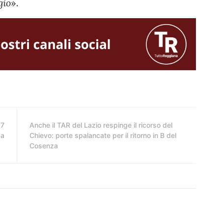
gio
».
 7
Anche il TAR del Lazio respinge il ricorso del
da
Chievo: porte spalancate per il ritorno in B del
Cosenza