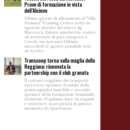
Prove di formazione in vista
dell’Alcione
Ultimo giorno di allenamenti al "Villa
Granata" Training Centre sotto lo
sguardo attento del nuovo dg
Marroccu. Sabato amichevole contro
un avversario di pari categoria a
Cavola, ma non sarà l'ultima:
mercoledì 12 agosto possibile test
ad Arceto.
Transcoop torna sulla maglia della
Reggiana: rinnovata la
partnership con il club granata
Il colosso reggiano dei trasporti
sarà terzo sponsor frontale della
prima squadra maschile e secondo
sponsor della formazione femminile.
Genitoni: «Vogliamo dare un segnale
e sostenere la proprietà in questo
momento di ripartenza».