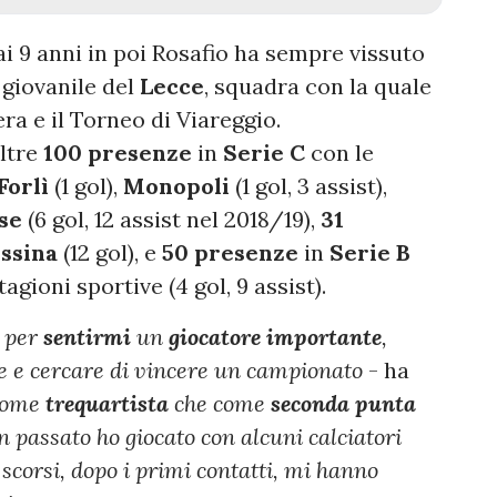
dai 9 anni in poi Rosafio ha sempre vissuto
 giovanile del
Lecce
, squadra con la quale
a e il Torneo di Viareggio.
ltre
100 presenze
in
Serie C
con le
Forlì
(1 gol),
Monopoli
(1 gol, 3 assist),
se
(6 gol, 12 assist nel 2018/19),
31
ssina
(12 gol), e
50 presenze
in
Serie B
agioni sportive (4 gol, 9 assist).
a per
sentirmi
un
giocatore importante
,
e e cercare di vincere un campionato
- ha
 come
trequartista
che come
seconda
punta
In passato ho giocato con alcuni calciatori
 scorsi, dopo i primi contatti, mi hanno