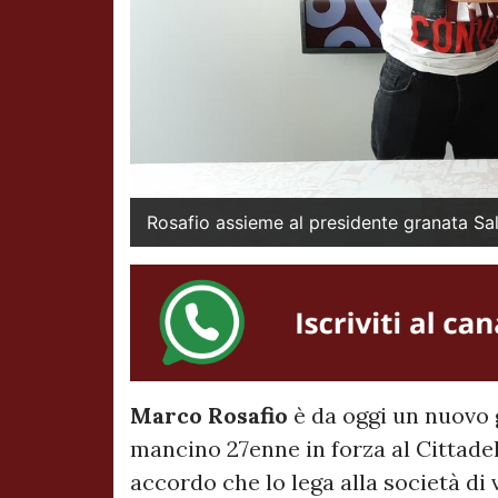
Rosafio assieme al presidente granata Sa
Marco Rosafio
è da oggi un nuovo 
mancino 27enne in forza al Cittadel
accordo che lo lega alla società di 