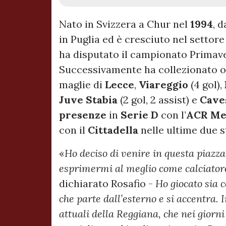
Nato in Svizzera a Chur nel
1994
, 
in Puglia ed è cresciuto nel settore
ha disputato il campionato Primaver
Successivamente ha collezionato o
maglie di
Lecce
,
Viareggio
(4 gol),
Juve Stabia
(2 gol, 2 assist) e
Cave
presenze
in
Serie D
con l’
ACR Me
con il
Cittadella
nelle ultime due st
«
Ho deciso di venire in questa piazz
esprimermi al meglio come calciator
dichiarato Rosafio -
Ho giocato sia
che parte dall’esterno e si accentra. 
attuali della Reggiana, che nei giorni