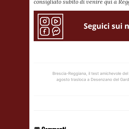
consigliato subito di venire qui a Reg
Brescia-Reggiana, il test amichevole del
agosto trasloca a Desenzano del Gar