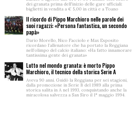
dei granata prima dell'inizio delle gare ufficiali:
biglietti in vendita a € 5,00 in città e a Toano
Il ricordo di Pippo Marchioro nelle parole dei
suoi ragazzi: «Persona fantastica, un secondo
papà»
Dario Morello, Nico Facciolo e Max Esposito
ricordano l’allenatore che ha portato la Reggiana
nell’olimpo del calcio italiano: «Ha fatto innamorare
tantissima gente dei granata»
Lutto nel mondo granata: è morto Pippo
Marchioro, il tecnico della storica Serie A
Aveva 90 anni. Guidò la Reggiana per sei stagioni,
dalla promozione in Serie B del 1989 alla prima
storica salita in A nel 1993, conquistando anche la
miracolosa salvezza a San Siro il 1° maggio 1994.