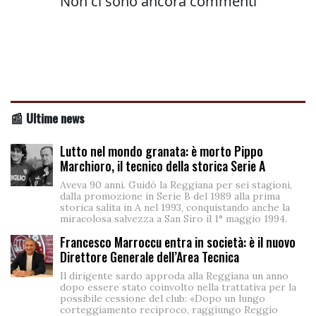
📰 Ultime news
Lutto nel mondo granata: è morto Pippo
Marchioro, il tecnico della storica Serie A
Aveva 90 anni. Guidò la Reggiana per sei stagioni,
dalla promozione in Serie B del 1989 alla prima
storica salita in A nel 1993, conquistando anche la
miracolosa salvezza a San Siro il 1° maggio 1994.
Francesco Marroccu entra in società: è il nuovo
Direttore Generale dell’Area Tecnica
Il dirigente sardo approda alla Reggiana un anno
dopo essere stato coinvolto nella trattativa per la
possibile cessione del club: «Dopo un lungo
corteggiamento reciproco, raggiungo Reggio