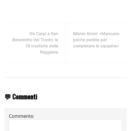
Da Carpi a San
Mister Alvini: «Mancano
Benedetto del Tronto: le
poche pedine per
19 trasferte della
completare la squadra»
Reggiana
💬 Commenti