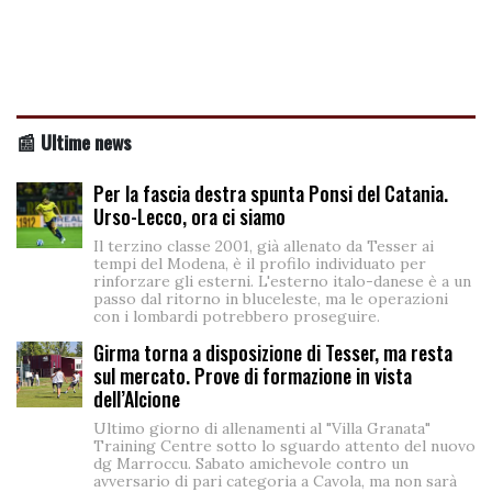
📰 Ultime news
Per la fascia destra spunta Ponsi del Catania.
Urso-Lecco, ora ci siamo
Il terzino classe 2001, già allenato da Tesser ai
tempi del Modena, è il profilo individuato per
rinforzare gli esterni. L'esterno italo-danese è a un
passo dal ritorno in bluceleste, ma le operazioni
con i lombardi potrebbero proseguire.
Girma torna a disposizione di Tesser, ma resta
sul mercato. Prove di formazione in vista
dell’Alcione
Ultimo giorno di allenamenti al "Villa Granata"
Training Centre sotto lo sguardo attento del nuovo
dg Marroccu. Sabato amichevole contro un
avversario di pari categoria a Cavola, ma non sarà