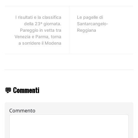
I risultati e la classifica
Le pagelle di
della 23ª giornata.
Santarcangelo-
Pareggio in vetta tra
Reggiana
Venezia e Parma, torna
a sorridere il Modena
💬 Commenti