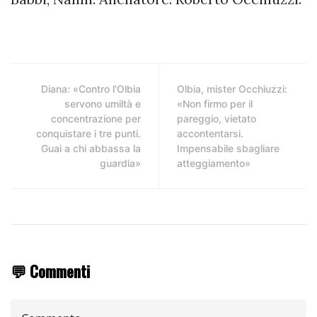
Diana: «Contro l'Olbia
Olbia, mister Occhiuzzi:
servono umiltà e
«Non firmo per il
concentrazione per
pareggio, vietato
conquistare i tre punti.
accontentarsi.
Guai a chi abbassa la
Impensabile sbagliare
guardia»
atteggiamento»
💬 Commenti