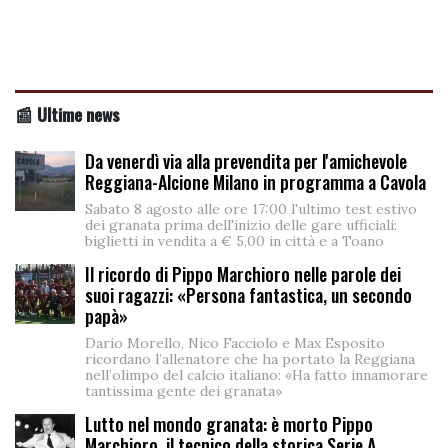
📰 Ultime news
Da venerdì via alla prevendita per l'amichevole
Reggiana-Alcione Milano in programma a Cavola
Sabato 8 agosto alle ore 17:00 l'ultimo test estivo
dei granata prima dell'inizio delle gare ufficiali:
biglietti in vendita a € 5,00 in città e a Toano
Il ricordo di Pippo Marchioro nelle parole dei
suoi ragazzi: «Persona fantastica, un secondo
papà»
Dario Morello, Nico Facciolo e Max Esposito
ricordano l’allenatore che ha portato la Reggiana
nell’olimpo del calcio italiano: «Ha fatto innamorare
tantissima gente dei granata»
Lutto nel mondo granata: è morto Pippo
Marchioro, il tecnico della storica Serie A