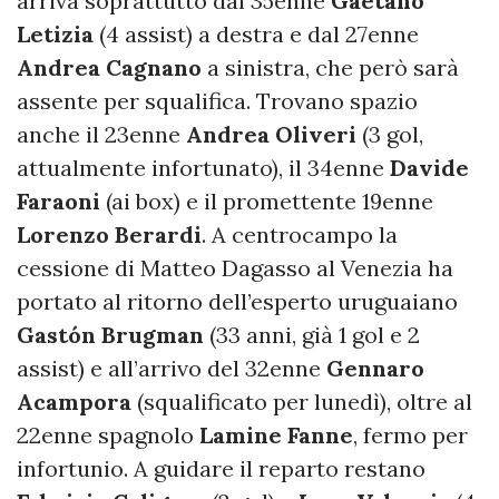
arriva soprattutto dal 35enne
Gaetano
Letizia
(4 assist) a destra e dal 27enne
Andrea Cagnano
a sinistra, che però sarà
assente per squalifica. Trovano spazio
anche il 23enne
Andrea Oliveri
(3 gol,
attualmente infortunato), il 34enne
Davide
Faraoni
(ai box) e il promettente 19enne
Lorenzo Berardi
. A centrocampo la
cessione di Matteo Dagasso al Venezia ha
portato al ritorno dell’esperto uruguaiano
Gastón
Brugman
(33 anni, già 1 gol e 2
assist) e all’arrivo del 32enne
Gennaro
Acampora
(squalificato per lunedì), oltre al
22enne spagnolo
Lamine Fanne
, fermo per
infortunio. A guidare il reparto restano