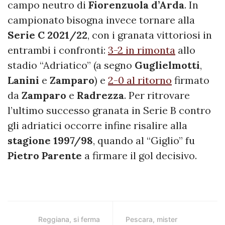
campo neutro di
Fiorenzuola d’Arda
. In
campionato bisogna invece tornare alla
Serie C 2021/22
, con i granata vittoriosi in
entrambi i confronti:
3-2 in rimonta
allo
stadio “Adriatico” (a segno
Guglielmotti
,
Lanini
e
Zamparo
) e
2-0 al ritorno
firmato
da
Zamparo
e
Radrezza
. Per ritrovare
l’ultimo successo granata in Serie B contro
gli adriatici occorre infine risalire alla
stagione 1997/98
, quando al “Giglio” fu
Pietro Parente
a firmare il gol decisivo.
Reggiana, si ferma
Pescara, mister