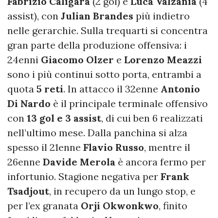
Fabrizio Caligara
(2 gol) e
Luca Valzania
(4
assist), con
Julian Brandes
più indietro
nelle gerarchie. Sulla trequarti si concentra
gran parte della produzione offensiva: i
24enni
Giacomo Olzer
e
Lorenzo Meazzi
sono i più continui sotto porta, entrambi a
quota
5 reti
. In attacco il 32enne
Antonio
Di Nardo
è il principale terminale offensivo
con
13 gol e 3 assist
, di cui ben 6 realizzati
nell’ultimo mese. Dalla panchina si alza
spesso il 21enne
Flavio Russo
, mentre il
26enne
Davide Merola
è ancora fermo per
infortunio. Stagione negativa per
Frank
Tsadjout
, in recupero da un lungo stop, e
per l’ex granata
Orji Okwonkwo
, finito