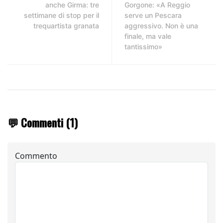
anche Girma: tre
Gorgone: «A Reggio
settimane di stop per il
serve un Pescara
trequartista granata
aggressivo. Non è una
finale, ma vale
tantissimo»
💬 Commenti (1)