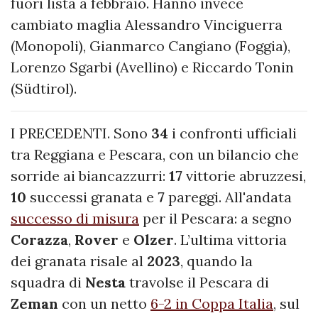
fuori lista a febbraio. Hanno invece
cambiato maglia Alessandro Vinciguerra
(Monopoli), Gianmarco Cangiano (Foggia),
Lorenzo Sgarbi (Avellino) e Riccardo Tonin
(Südtirol).
I PRECEDENTI. Sono
34
i confronti ufficiali
tra Reggiana e Pescara, con un bilancio che
sorride ai biancazzurri:
17
vittorie
abruzzesi,
10
successi
granata e
7
pareggi. All'andata
successo di misura
per il Pescara: a segno
Corazza
,
Rover
e
Olzer
. L’ultima vittoria
dei granata risale al
2023
, quando la
squadra di
Nesta
travolse il Pescara di
Zeman
con un netto
6-2 in Coppa Italia
, sul