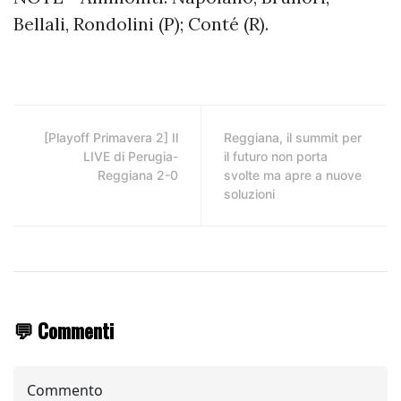
Bellali, Rondolini (P); Conté (R).
[Playoff Primavera 2] Il
Reggiana, il summit per
LIVE di Perugia-
il futuro non porta
Reggiana 2-0
svolte ma apre a nuove
soluzioni
💬 Commenti