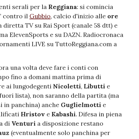
nti serali per la
Reggiana
: si comincia
” contro il
Gubbio
, calcio d'inizio alle
ore
n diretta TV su Rai Sport (canale 58 dtt) e
orma ElevenSports e su DAZN. Radiocronaca
giornamenti LIVE su TuttoReggiana.com a
ra una volta deve fare i conti con
po fino a domani mattina prima di
tre ai lungodegenti
Nicoletti
,
Libutti
e
fuori lista), non saranno della partita (ma
 in panchina) anche
Guglielmotti
e
lificati
Hristov
e
Kabashi
. Difesa in piena
a di
Venturi
a disposizione restano
auz
(eventualmente solo panchina per