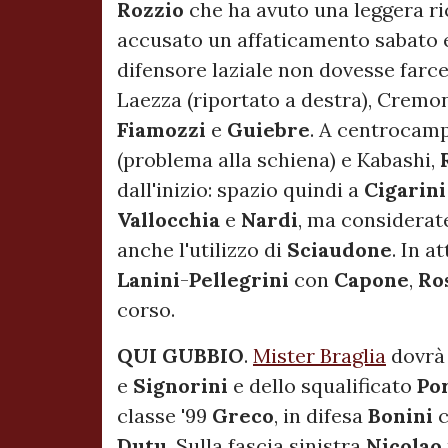
Rozzio
che ha avuto una leggera ri
accusato un affaticamento sabato e
difensore laziale non dovesse farce
Laezza (riportato a destra), Cremon
Fiamozzi
e
Guiebre
. A centrocam
(problema alla schiena) e Kabashi,
dall'inizio: spazio quindi a
Cigarin
Vallocchia
e
Nardi
, ma considerate
anche l'utilizzo di
Sciaudone
. In a
Lanini
-
Pellegrini
con
Capone
,
Ro
corso.
QUI GUBBIO
.
Mister Braglia
dovrà 
e
Signorini
e dello squalificato
Po
classe '99
Greco
, in difesa
Bonini
c
Dutu
. Sulla fascia sinistra
Nicolao