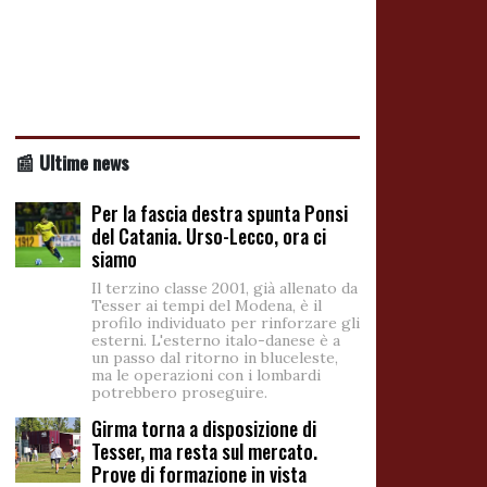
📰 Ultime news
Per la fascia destra spunta Ponsi
del Catania. Urso-Lecco, ora ci
siamo
Il terzino classe 2001, già allenato da
Tesser ai tempi del Modena, è il
profilo individuato per rinforzare gli
esterni. L'esterno italo-danese è a
un passo dal ritorno in bluceleste,
ma le operazioni con i lombardi
potrebbero proseguire.
Girma torna a disposizione di
Tesser, ma resta sul mercato.
Prove di formazione in vista