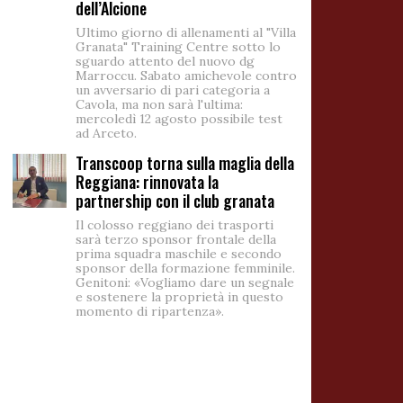
dell’Alcione
Ultimo giorno di allenamenti al "Villa
Granata" Training Centre sotto lo
sguardo attento del nuovo dg
Marroccu. Sabato amichevole contro
un avversario di pari categoria a
Cavola, ma non sarà l'ultima:
mercoledì 12 agosto possibile test
ad Arceto.
Transcoop torna sulla maglia della
Reggiana: rinnovata la
partnership con il club granata
Il colosso reggiano dei trasporti
sarà terzo sponsor frontale della
prima squadra maschile e secondo
sponsor della formazione femminile.
Genitoni: «Vogliamo dare un segnale
e sostenere la proprietà in questo
momento di ripartenza».