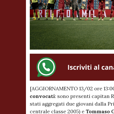
[AGGIORNAMENTO 13/02 ore 13:00] 
convocati
: sono presenti capitan 
stati aggregati due giovani dalla P
centrale classe 2005) e
Tommaso