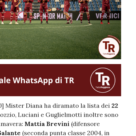
Mister Diana ha diramato la lista dei
22
Rozzio, Luciani e Guglielmotti inoltre sono
rimavera:
Mattia Brevini
(difensore
Galante
(seconda punta classe 2004, in