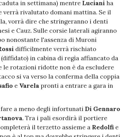
caduta in settimana)
mentre
Luciani
ha
 verrà rivalutato domani mattina. Se il
la, vorrà dire che stringeranno i denti
esi e Cauz. Sulle corsie laterali agiranno
po nonostante l'assenza di Muroni
Rossi
difficilmente verrà rischiato
i
(diffidato) in cabina di regìa affiancato da
 le rotazioni ridotte non è da escludere
ttacco si va verso la conferma della coppia
safio
e
Varela
pronti a entrare a gara in
fare a meno degli infortunati
Di Gennaro
rtanova
. Tra i pali esordirà il portiere
ompleterà il terzetto assieme a
Redolfi
e
non è al top ma dovrebbe stringere i denti,