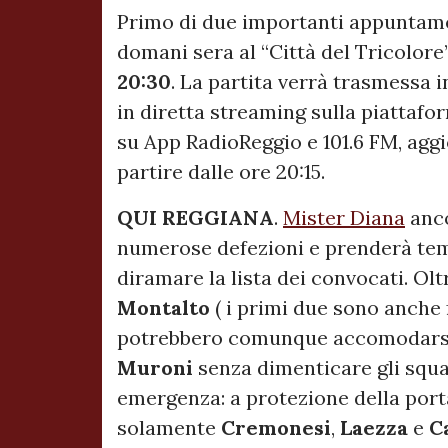
Primo di due importanti appuntame
domani sera al “Città del Tricolore
20:30
. La partita verrà trasmessa i
in diretta streaming sulla piattaf
su App RadioReggio e 101.6 FM, ag
partire dalle ore 20:15.
QUI REGGIANA
.
Mister Diana
anco
numerose defezioni e prenderà tem
diramare la lista dei convocati. Ol
Montalto
( i primi due sono anche 
potrebbero comunque accomodarsi
Muroni
senza dimenticare gli squa
emergenza: a protezione della port
solamente
Cremonesi
,
Laezza
e
C