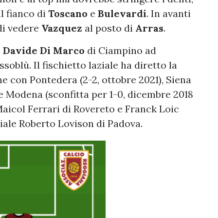
l fianco di
Toscano
e
Bulevardi
. In avanti
di vedere
Vazquez
al posto di
Arras
.
à
Davide Di Marco
di Ciampino ad
soblù. Il fischietto laziale ha diretto la
rne con Pontedera (2-2, ottobre 2021), Siena
 e Modena (sconfitta per 1-0, dicembre 2018
 Maicol Ferrari di Rovereto e Franck Loic
ciale Roberto Lovison di Padova.