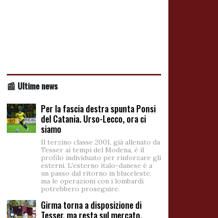
📰 Ultime news
Per la fascia destra spunta Ponsi
del Catania. Urso-Lecco, ora ci
siamo
Il terzino classe 2001, già allenato da
Tesser ai tempi del Modena, è il
profilo individuato per rinforzare gli
esterni. L'esterno italo-danese è a
un passo dal ritorno in bluceleste,
ma le operazioni con i lombardi
potrebbero proseguire.
Girma torna a disposizione di
Tesser, ma resta sul mercato.