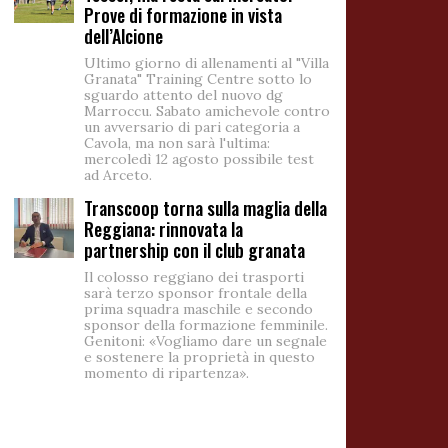
Prove di formazione in vista
dell’Alcione
Ultimo giorno di allenamenti al "Villa
Granata" Training Centre sotto lo
sguardo attento del nuovo dg
Marroccu. Sabato amichevole contro
un avversario di pari categoria a
Cavola, ma non sarà l'ultima:
mercoledì 12 agosto possibile test
ad Arceto.
Transcoop torna sulla maglia della
Reggiana: rinnovata la
partnership con il club granata
Il colosso reggiano dei trasporti
sarà terzo sponsor frontale della
prima squadra maschile e secondo
sponsor della formazione femminile.
Genitoni: «Vogliamo dare un segnale
e sostenere la proprietà in questo
momento di ripartenza».