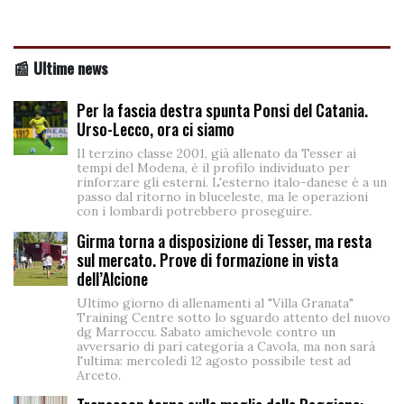
📰 Ultime news
Per la fascia destra spunta Ponsi del Catania.
Urso-Lecco, ora ci siamo
Il terzino classe 2001, già allenato da Tesser ai
tempi del Modena, è il profilo individuato per
rinforzare gli esterni. L'esterno italo-danese è a un
passo dal ritorno in bluceleste, ma le operazioni
con i lombardi potrebbero proseguire.
Girma torna a disposizione di Tesser, ma resta
sul mercato. Prove di formazione in vista
dell’Alcione
Ultimo giorno di allenamenti al "Villa Granata"
Training Centre sotto lo sguardo attento del nuovo
dg Marroccu. Sabato amichevole contro un
avversario di pari categoria a Cavola, ma non sarà
l'ultima: mercoledì 12 agosto possibile test ad
Arceto.