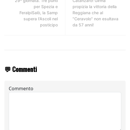
29ª giornata. Tre punti
Catanzaro! Girma
per Spezia e
propizia la vittoria della
FeralpiSalò, la Samp
Reggiana che al
supera l'Ascoli nel
"Ceravolo" non esultava
posticipo
da 57 anni!
💬 Commenti