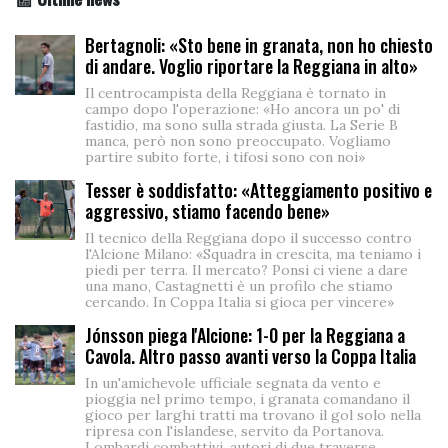
Bertagnoli: «Sto bene in granata, non ho chiesto
di andare. Voglio riportare la Reggiana in alto»
Il centrocampista della Reggiana è tornato in
campo dopo l'operazione: «Ho ancora un po' di
fastidio, ma sono sulla strada giusta. La Serie B
manca, però non sono preoccupato. Vogliamo
partire subito forte, i tifosi sono con noi»
Tesser è soddisfatto: «Atteggiamento positivo e
aggressivo, stiamo facendo bene»
Il tecnico della Reggiana dopo il successo contro
l'Alcione Milano: «Squadra in crescita, ma teniamo i
piedi per terra. Il mercato? Ponsi ci viene a dare
una mano, Castagnetti è un profilo che stiamo
cercando. In Coppa Italia si gioca per vincere»
Jónsson piega l'Alcione: 1-0 per la Reggiana a
Cavola. Altro passo avanti verso la Coppa Italia
In un'amichevole ufficiale segnata da vento e
pioggia nel primo tempo, i granata comandano il
gioco per larghi tratti ma trovano il gol solo nella
ripresa con l'islandese, servito da Portanova.
Lombardi combattivi, autori di due traverse.