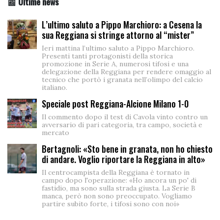
📰 Ultime news
L’ultimo saluto a Pippo Marchioro: a Cesena la
sua Reggiana si stringe attorno al “mister”
Ieri mattina l’ultimo saluto a Pippo Marchioro.
Presenti tanti protagonisti della storica
promozione in Serie A, numerosi tifosi e una
delegazione della Reggiana per rendere omaggio al
tecnico che portò i granata nell’olimpo del calcio
italiano.
Speciale post Reggiana-Alcione Milano 1-0
Il commento dopo il test di Cavola vinto contro un
avversario di pari categoria, tra campo, società e
mercato
Bertagnoli: «Sto bene in granata, non ho chiesto
di andare. Voglio riportare la Reggiana in alto»
Il centrocampista della Reggiana è tornato in
campo dopo l'operazione: «Ho ancora un po' di
fastidio, ma sono sulla strada giusta. La Serie B
manca, però non sono preoccupato. Vogliamo
partire subito forte, i tifosi sono con noi»