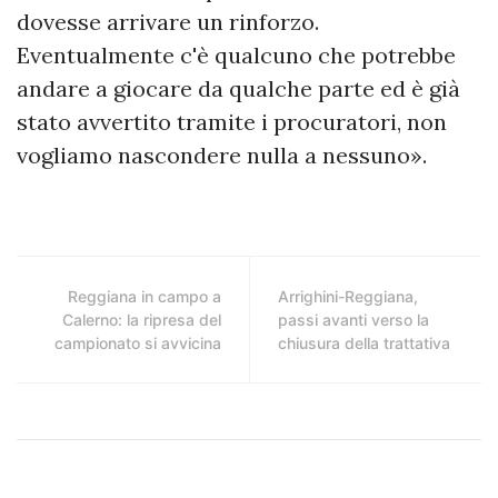
dovesse arrivare un rinforzo.
Eventualmente c'è qualcuno che potrebbe
andare a giocare da qualche parte ed è già
stato avvertito tramite i procuratori, non
vogliamo nascondere nulla a nessuno».
Reggiana in campo a
Arrighini-Reggiana,
Calerno: la ripresa del
passi avanti verso la
campionato si avvicina
chiusura della trattativa