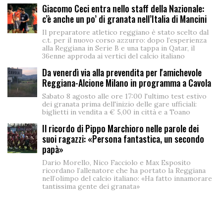
Giacomo Ceci entra nello staff della Nazionale:
c’è anche un po’ di granata nell’Italia di Mancini
Il preparatore atletico reggiano è stato scelto dal
c.t. per il nuovo corso azzurro: dopo l’esperienza
alla Reggiana in Serie B e una tappa in Qatar, il
36enne approda ai vertici del calcio italiano
Da venerdì via alla prevendita per l'amichevole
Reggiana-Alcione Milano in programma a Cavola
Sabato 8 agosto alle ore 17:00 l'ultimo test estivo
dei granata prima dell'inizio delle gare ufficiali:
biglietti in vendita a € 5,00 in città e a Toano
Il ricordo di Pippo Marchioro nelle parole dei
suoi ragazzi: «Persona fantastica, un secondo
papà»
Dario Morello, Nico Facciolo e Max Esposito
ricordano l’allenatore che ha portato la Reggiana
nell’olimpo del calcio italiano: «Ha fatto innamorare
tantissima gente dei granata»