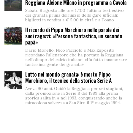
Reggiana-Alcione Milano in programma a Cavola
Sabato 8 agosto alle ore 17:00 l'ultimo test estivo
dei granata prima dell'inizio delle gare ufficiali:
biglietti in vendita a € 5,00 in città e a Toano
Il ricordo di Pippo Marchioro nelle parole dei
suoi ragazzi: «Persona fantastica, un secondo
papà»
Dario Morello, Nico Facciolo e Max Esposito
ricordano l’allenatore che ha portato la Reggiana
nell’olimpo del calcio italiano: «Ha fatto innamorare
tantissima gente dei granata»
Lutto nel mondo granata: è morto Pippo
Marchioro, il tecnico della storica Serie A
Aveva 90 anni. Guidò la Reggiana per sei stagioni,
dalla promozione in Serie B del 1989 alla prima
storica salita in A nel 1993, conquistando anche la
miracolosa salvezza a San Siro il 1° maggio 1994.