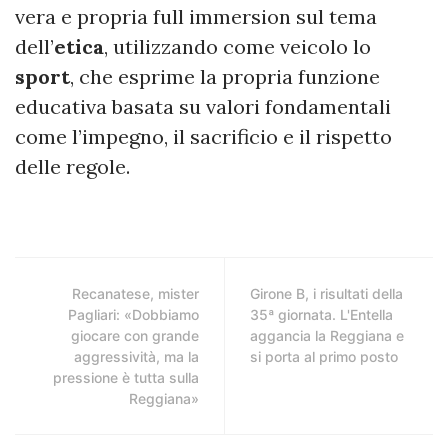
vera e propria full immersion sul tema
dell’
etica
, utilizzando come veicolo lo
sport
, che esprime la propria funzione
educativa basata su valori fondamentali
come l’impegno, il sacrificio e il rispetto
delle regole.
Recanatese, mister
Girone B, i risultati della
Pagliari: «Dobbiamo
35ª giornata. L'Entella
giocare con grande
aggancia la Reggiana e
aggressività, ma la
si porta al primo posto
pressione è tutta sulla
Reggiana»