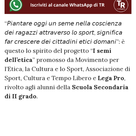
“𝘗𝘪𝘢𝘯𝘵𝘢𝘳𝘦 𝘰𝘨𝘨𝘪 𝘶𝘯 𝘴𝘦𝘮𝘦 𝘯𝘦𝘭𝘭𝘢 𝘤𝘰𝘴𝘤𝘪𝘦𝘯𝘻𝘢
𝘥𝘦𝘪 𝘳𝘢𝘨𝘢𝘻𝘻𝘪 𝘢𝘵𝘵𝘳𝘢𝘷𝘦𝘳𝘴𝘰 𝘭𝘰 𝘴𝘱𝘰𝘳𝘵, 𝘴𝘪𝘨𝘯𝘪𝘧𝘪𝘤𝘢
𝘧𝘢𝘳 𝘤𝘳𝘦𝘴𝘤𝘦𝘳𝘦 𝘥𝘦𝘪 𝘤𝘪𝘵𝘵𝘢𝘥𝘪𝘯𝘪 𝘦𝘵𝘪𝘤𝘪 𝘥𝘰𝘮𝘢𝘯𝘪”: è
questo lo spirito del progetto “
I semi
dell’etica
” promosso da Movimento per
l’Etica, la Cultura e lo Sport, Associazione di
Sport, Cultura e Tempo Libero e
Lega Pro
,
rivolto agli alunni della
Scuola Secondaria
di II grado
.