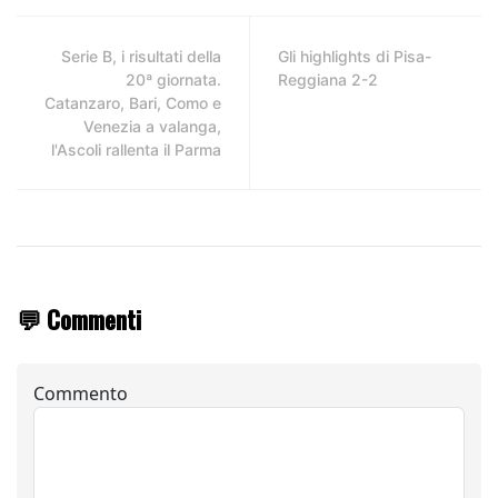
Serie B, i risultati della
Gli highlights di Pisa-
20ª giornata.
Reggiana 2-2
Catanzaro, Bari, Como e
Venezia a valanga,
l'Ascoli rallenta il Parma
💬 Commenti