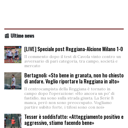
📰 Ultime news
[LIVE] Speciale post Reggiana-Alcione Milano 1-0
Il commento dopo il test di Cavola vinto contro un
avversario di pari categoria, tra campo, società e
mercato
Bertagnoli: «Sto bene in granata, non ho chiesto
di andare. Voglio riportare la Reggiana in alto»
Il centrocampista della Reggiana è tornato in
campo dopo l'operazione: «Ho ancora un po' di
fastidio, ma sono sulla strada giusta. La Serie B
manca, però non sono preoccupato. Vogliamo
partire subito forte, i tifosi sono con noi»
Tesser è soddisfatto: «Atteggiamento positivo e
aggressivo, stiamo facendo bene»