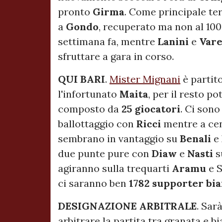
pronto
Girma
. Come principale te
a
Gondo
, recuperato ma non al 10
settimana fa, mentre
Lanini
e
Var
sfruttare a gara in corso.
QUI BARI
.
Mister Mignani
è partito
l'infortunato
Maita
, per il resto p
composto da
25 giocatori
. Ci sono
ballottaggio con
Ricci
mentre a c
sembrano in vantaggio su
Benali
e
due punte pure con
Diaw
e
Nasti
s
agiranno sulla trequarti
Aramu
e S
ci saranno ben
1782 supporter bi
DESIGNAZIONE ARBITRALE
. Sar
arbitrare la partita tra granata e bi