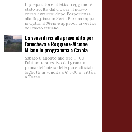
Il preparatore atletico reggiano è
stato scelto dal c.t. per il nuovo
corso azzurro: dopo l’esperienza
alla Reggiana in Serie B e una tappa
in Qatar, il 36enne approda ai vertici
del calcio italiano
Da venerdì via alla prevendita per
l'amichevole Reggiana-Alcione
Milano in programma a Cavola
Sabato 8 agosto alle ore 17:00
l'ultimo test estivo dei granata
prima dell'inizio delle gare ufficiali:
biglietti in vendita a € 5,00 in città e
a Toano