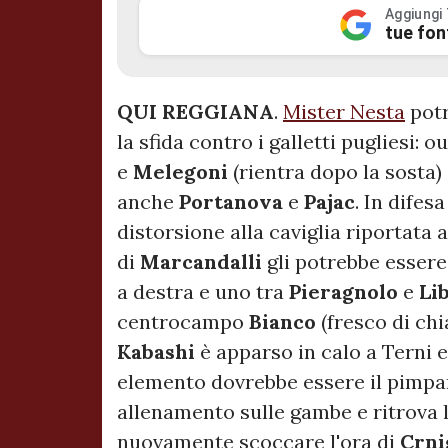
Aggiungi
tue fon
QUI REGGIANA
.
Mister Nesta
potr
la sfida contro i galletti pugliesi: 
e
Melegoni
(rientra dopo la sosta)
anche
Portanova
e
Pajac
. In difes
distorsione alla caviglia riportata 
di
Marcandalli
gli potrebbe essere
a destra e uno tra
Pieragnolo
e
Li
centrocampo
Bianco
(fresco di ch
Kabashi
è apparso in calo a Terni 
elemento dovrebbe essere il pimp
allenamento sulle gambe e ritrova 
nuovamente scoccare l'ora di
Crni