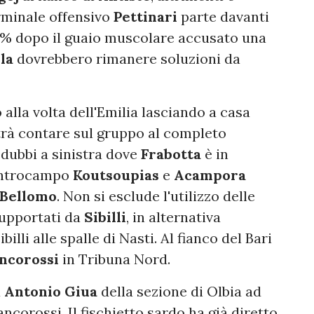
rminale offensivo
Pettinari
parte davanti
0% dopo il guaio muscolare accusato una
ela
dovrebbero rimanere soluzioni da
 alla volta dell'Emilia lasciando a casa
otrà contare sul gruppo al completo
 dubbi a sinistra dove
Frabotta
è in
entrocampo
Koutsoupias
e
Acampora
Bellomo
. Non si esclude l'utilizzo delle
upportati da
Sibilli
, in alternativa
ibilli alle spalle di Nasti. Al fianco del Bari
ancorossi
in Tribuna Nord.
à
Antonio Giua
della sezione di Olbia ad
ancorossi. Il fischietto sardo ha già diretto