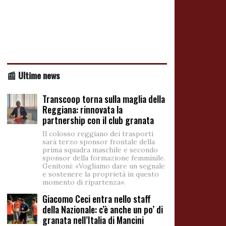
📰 Ultime news
Transcoop torna sulla maglia della
Reggiana: rinnovata la
partnership con il club granata
Il colosso reggiano dei trasporti
sarà terzo sponsor frontale della
prima squadra maschile e secondo
sponsor della formazione femminile.
Genitoni: «Vogliamo dare un segnale
e sostenere la proprietà in questo
momento di ripartenza».
Giacomo Ceci entra nello staff
della Nazionale: c’è anche un po’ di
granata nell’Italia di Mancini