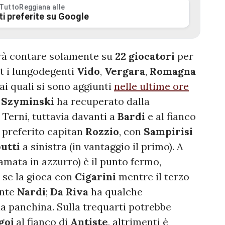
 TuttoReggiana alle
ti preferite su Google
à contare solamente su
22 giocatori
per
out i lungodegenti
Vido
,
Vergara
,
Romagna
 ai quali si sono aggiunti
nelle ultime ore
a
Szyminski
ha recuperato dalla
a Terni, tuttavia davanti a
Bardi
e al fianco
 preferito capitan
Rozzio
, con
Sampirisi
butti
a sinistra (in vantaggio il primo). A
iamata in azzurro)
è il punto fermo,
e se la gioca con
Cigarini
mentre il terzo
ante
Nardi
;
Da Riva
ha qualche
la panchina. Sulla trequarti potrebbe
goj
al fianco di
Antiste
, altrimenti è