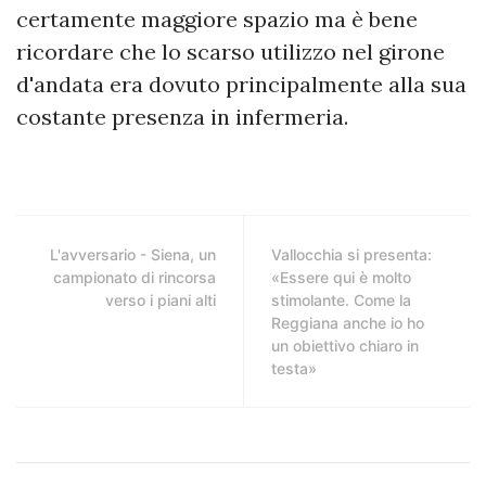
certamente maggiore spazio ma è bene
ricordare che lo scarso utilizzo nel girone
d'andata era dovuto principalmente alla sua
costante presenza in infermeria.
L'avversario - Siena, un
Vallocchia si presenta:
campionato di rincorsa
«Essere qui è molto
verso i piani alti
stimolante. Come la
Reggiana anche io ho
un obiettivo chiaro in
testa»