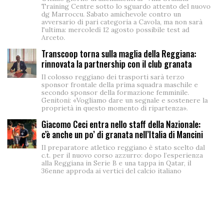
Training Centre sotto lo sguardo attento del nuovo
dg Marroccu. Sabato amichevole contro un
avversario di pari categoria a Cavola, ma non sarà
l'ultima: mercoledì 12 agosto possibile test ad
Arceto.
Transcoop torna sulla maglia della Reggiana:
rinnovata la partnership con il club granata
Il colosso reggiano dei trasporti sarà terzo
sponsor frontale della prima squadra maschile e
secondo sponsor della formazione femminile.
Genitoni: «Vogliamo dare un segnale e sostenere la
proprietà in questo momento di ripartenza».
Giacomo Ceci entra nello staff della Nazionale:
c’è anche un po’ di granata nell’Italia di Mancini
Il preparatore atletico reggiano è stato scelto dal
c.t. per il nuovo corso azzurro: dopo l’esperienza
alla Reggiana in Serie B e una tappa in Qatar, il
36enne approda ai vertici del calcio italiano