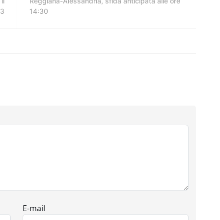
il
Reggiana-Alessandria, sfida anticipata alle ore
23
14:30