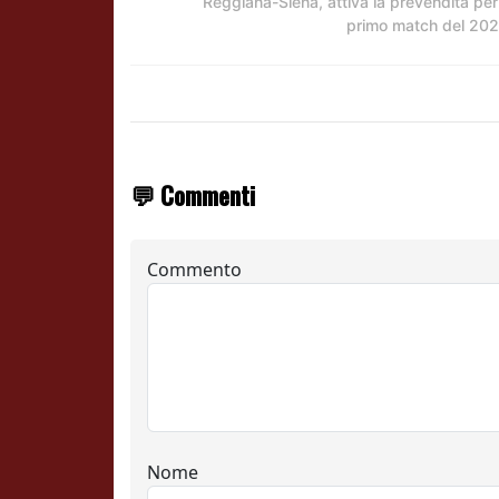
Reggiana-Siena, attiva la prevendita per 
primo match del 20
💬 Commenti