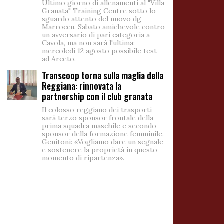
Ultimo giorno di allenamenti al "Villa
Granata" Training Centre sotto lo
sguardo attento del nuovo dg
Marroccu. Sabato amichevole contro
un avversario di pari categoria a
Cavola, ma non sarà l'ultima:
mercoledì 12 agosto possibile test
ad Arceto.
Transcoop torna sulla maglia della
Reggiana: rinnovata la
partnership con il club granata
Il colosso reggiano dei trasporti
sarà terzo sponsor frontale della
prima squadra maschile e secondo
sponsor della formazione femminile.
Genitoni: «Vogliamo dare un segnale
e sostenere la proprietà in questo
momento di ripartenza».