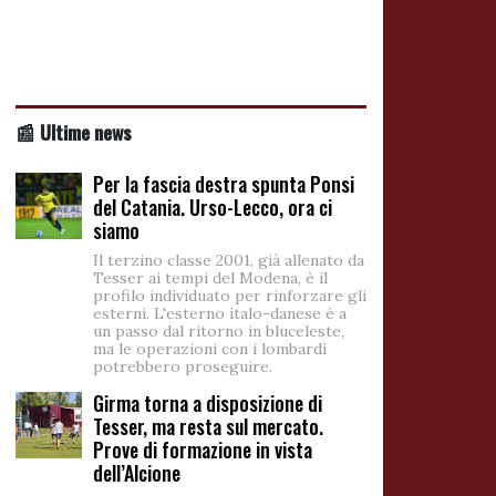
📰 Ultime news
Per la fascia destra spunta Ponsi
del Catania. Urso-Lecco, ora ci
siamo
Il terzino classe 2001, già allenato da
Tesser ai tempi del Modena, è il
profilo individuato per rinforzare gli
esterni. L'esterno italo-danese è a
un passo dal ritorno in bluceleste,
ma le operazioni con i lombardi
potrebbero proseguire.
Girma torna a disposizione di
Tesser, ma resta sul mercato.
Prove di formazione in vista
dell’Alcione