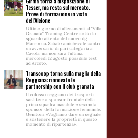
Girma torna a disposizione di
Tesser, ma resta sul mercato.
Prove di formazione in vista
dell’Alcione
Ultimo giorno di allenamenti al "Villa
Granata" Training Centre sotto lo
sguardo attento del nuovo dg
Marroccu. Sabato amichevole contro
un avversario di pari categoria a
Cavola, ma non sarà l'ultima:
mercoledì 12 agosto possibile test
ad Arceto.
Transcoop torna sulla maglia della
Reggiana: rinnovata la
partnership con il club granata
Il colosso reggiano dei trasporti
sarà terzo sponsor frontale della
prima squadra maschile e secondo
sponsor della formazione femminile.
Genitoni: «Vogliamo dare un segnale
e sostenere la proprietà in questo
momento di ripartenza».