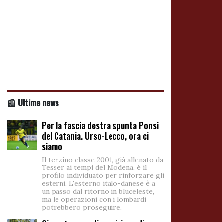
📰 Ultime news
Per la fascia destra spunta Ponsi
del Catania. Urso-Lecco, ora ci
siamo
Il terzino classe 2001, già allenato da
Tesser ai tempi del Modena, è il
profilo individuato per rinforzare gli
esterni. L'esterno italo-danese è a
un passo dal ritorno in bluceleste,
ma le operazioni con i lombardi
potrebbero proseguire.