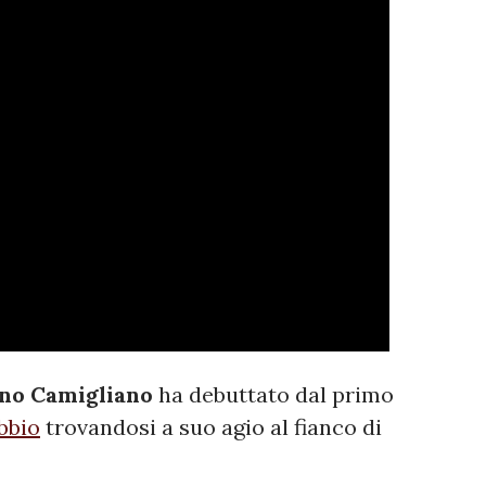
no Camigliano
ha debuttato dal primo
bbio
trovandosi a suo agio al fianco di