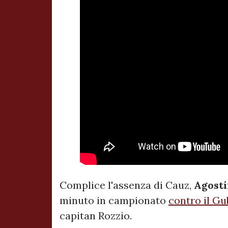
Complice l'assenza di Cauz,
Agosti
minuto in campionato
contro il Gu
capitan Rozzio.