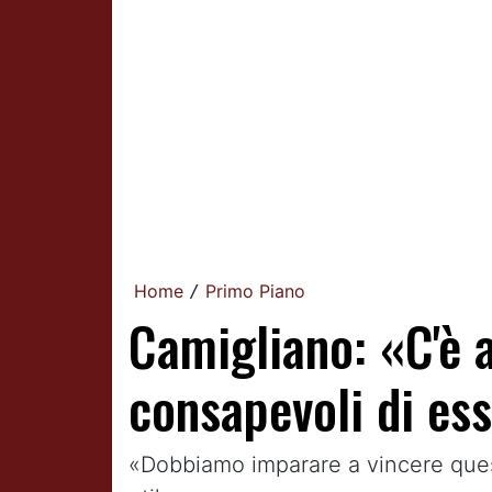
Home
Primo Piano
/
Camigliano: «C'è 
consapevoli di es
«Dobbiamo imparare a vincere ques