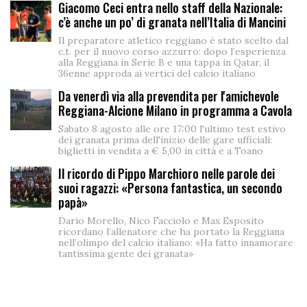
Giacomo Ceci entra nello staff della Nazionale:
c’è anche un po’ di granata nell’Italia di Mancini
Il preparatore atletico reggiano è stato scelto dal
c.t. per il nuovo corso azzurro: dopo l’esperienza
alla Reggiana in Serie B e una tappa in Qatar, il
36enne approda ai vertici del calcio italiano
Da venerdì via alla prevendita per l'amichevole
Reggiana-Alcione Milano in programma a Cavola
Sabato 8 agosto alle ore 17:00 l'ultimo test estivo
dei granata prima dell'inizio delle gare ufficiali:
biglietti in vendita a € 5,00 in città e a Toano
Il ricordo di Pippo Marchioro nelle parole dei
suoi ragazzi: «Persona fantastica, un secondo
papà»
Dario Morello, Nico Facciolo e Max Esposito
ricordano l’allenatore che ha portato la Reggiana
nell’olimpo del calcio italiano: «Ha fatto innamorare
tantissima gente dei granata»