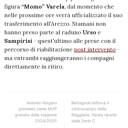
figura
“Momo” Varela
, dal momento che
nelle prossime ore verrà ufficializzato il suo
trasferimento all'Arezzo. Stamani non
hanno preso parte al raduno
Urso
e
Sampirisi
- quest'ultimo alle prese con il
percorso di riabilitazione
post intervento
-
ma entrambi raggiungeranno i compagni
direttamente in ritiro.
Antonio Vergara
Bertagnoli rinforza il
premiato come MVP
centrocampo della
granata della stagione
Reggiana, Varela riparte
2024/2025
dalla Serie C