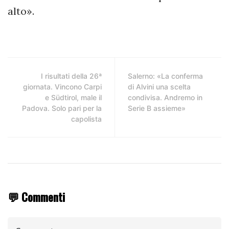
alto».
I risultati della 26ª
Salerno: «La conferma
giornata. Vincono Carpi
di Alvini una scelta
e Südtirol, male il
condivisa. Andremo in
Padova. Solo pari per la
Serie B assieme»
capolista
💬 Commenti