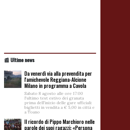
📰 Ultime news
Da venerdì via alla prevendita per
l'amichevole Reggiana-Alcione
Milano in programma a Cavola
Sabato 8 agosto alle ore 17:00
l'ultimo test estivo dei granata
prima dell'inizio delle gare ufficiali:
biglietti in vendita a € 5,00 in città e
a Toano
Il ricordo di Pippo Marchioro nelle
parole dei suoi ragazzi: «Persona