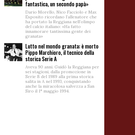
fantastica, un secondo papà»
Dario Morello, Nico Facciolo e Max
Esposito ricordano l’allenatore che
ha portato la Reggiana nell’olimpo
del calcio italiano: «Ha fatto
innamorare tantissima gente dei
granata»
Lutto nel mondo granata: è morto
Pippo Marchioro, il tecnico della
storica Serie A
Aveva 90 anni. Guidò la Reggiana per
sei stagioni, dalla promozione in
Serie B del 1989 alla prima storica
salita in A nel 1993, conquistando
anche la miracolosa salvezza a San
Siro il 1° maggio 1994.