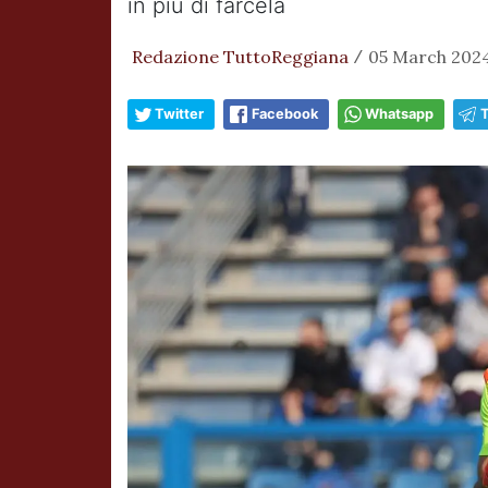
in più di farcela
Redazione TuttoReggiana
05 March 2024,
/
Twitter
Facebook
Whatsapp