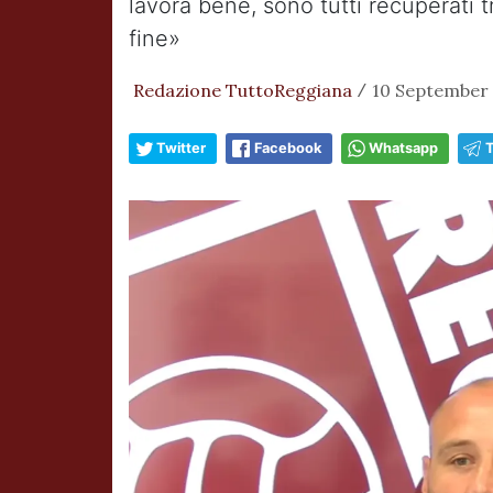
lavora bene, sono tutti recuperati 
fine»
Redazione TuttoReggiana
10 September 
/
Twitter
Facebook
Whatsapp