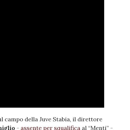
sul campo della Juve Stabia, il direttore
iglio
-
assente per squalifica
al “Menti” -