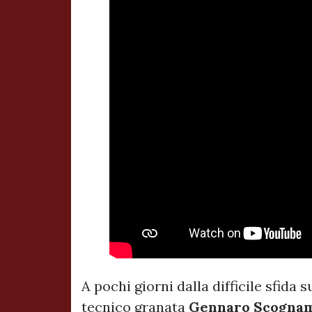
A pochi giorni dalla difficile sfida 
tecnico granata
Gennaro Scognam