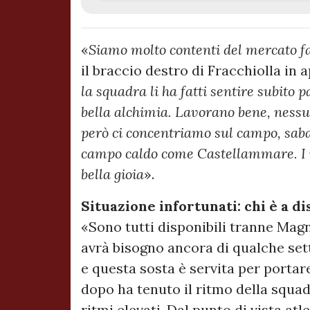
«
Siamo molto contenti del mercato fat
il braccio destro di Fracchiolla in 
la squadra li ha fatti sentire subito 
bella alchimia. Lavorano bene, nessu
però ci concentriamo sul campo, sabat
campo caldo come Castellammare. I r
bella gioia
».
Situazione infortunati: chi è a di
«Sono tutti disponibili tranne Magn
avrà bisogno ancora di qualche se
e questa sosta è servita per portare
dopo ha tenuto il ritmo della squa
ritmi elevati. Dal punto di vista at