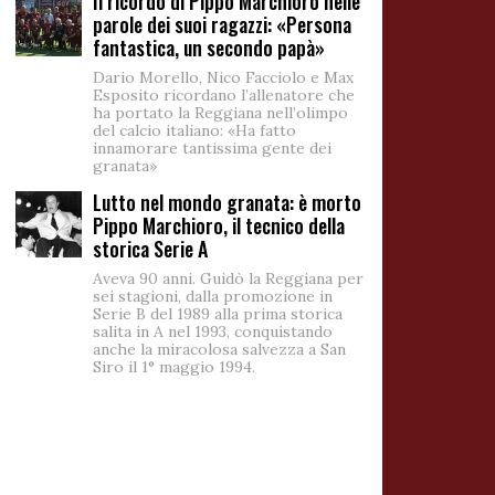
Il ricordo di Pippo Marchioro nelle
parole dei suoi ragazzi: «Persona
fantastica, un secondo papà»
Dario Morello, Nico Facciolo e Max
Esposito ricordano l’allenatore che
ha portato la Reggiana nell’olimpo
del calcio italiano: «Ha fatto
innamorare tantissima gente dei
granata»
Lutto nel mondo granata: è morto
Pippo Marchioro, il tecnico della
storica Serie A
Aveva 90 anni. Guidò la Reggiana per
sei stagioni, dalla promozione in
Serie B del 1989 alla prima storica
salita in A nel 1993, conquistando
anche la miracolosa salvezza a San
Siro il 1° maggio 1994.