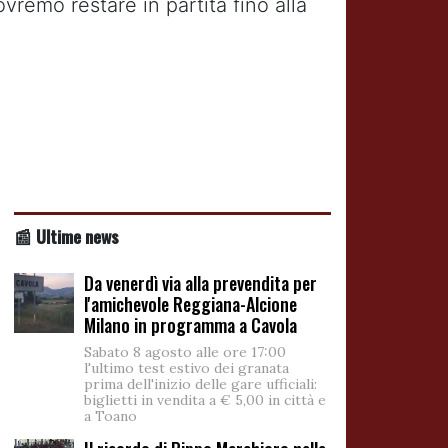
vremo restare in partita fino alla
📰 Ultime news
Da venerdì via alla prevendita per
l'amichevole Reggiana-Alcione
Milano in programma a Cavola
Sabato 8 agosto alle ore 17:00
l'ultimo test estivo dei granata
prima dell'inizio delle gare ufficiali:
biglietti in vendita a € 5,00 in città e
a Toano