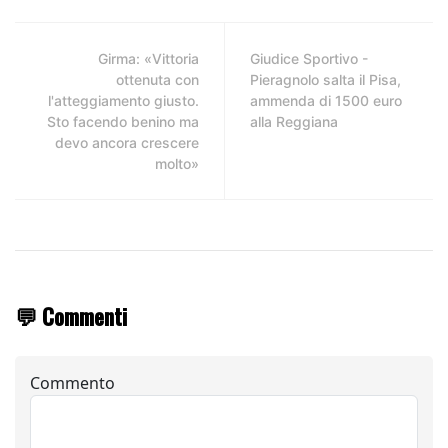
Girma: «Vittoria
Giudice Sportivo -
ottenuta con
Pieragnolo salta il Pisa,
l'atteggiamento giusto.
ammenda di 1500 euro
Sto facendo benino ma
alla Reggiana
devo ancora crescere
molto»
💬 Commenti