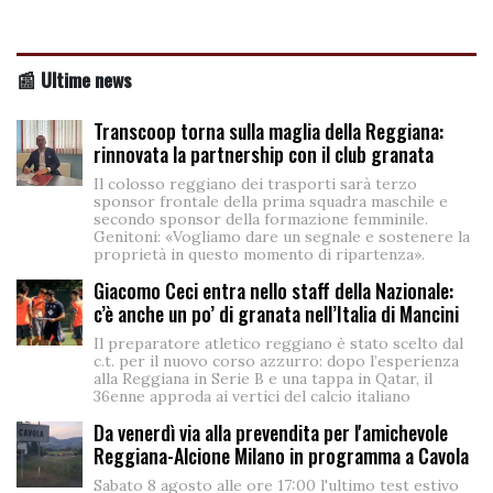
📰 Ultime news
Transcoop torna sulla maglia della Reggiana:
rinnovata la partnership con il club granata
Il colosso reggiano dei trasporti sarà terzo
sponsor frontale della prima squadra maschile e
secondo sponsor della formazione femminile.
Genitoni: «Vogliamo dare un segnale e sostenere la
proprietà in questo momento di ripartenza».
Giacomo Ceci entra nello staff della Nazionale:
c’è anche un po’ di granata nell’Italia di Mancini
Il preparatore atletico reggiano è stato scelto dal
c.t. per il nuovo corso azzurro: dopo l’esperienza
alla Reggiana in Serie B e una tappa in Qatar, il
36enne approda ai vertici del calcio italiano
Da venerdì via alla prevendita per l'amichevole
Reggiana-Alcione Milano in programma a Cavola
Sabato 8 agosto alle ore 17:00 l'ultimo test estivo