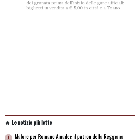
dei granata prima dell'inizio delle gare ufficiali:
biglietti in vendita a € 5,00 in città e a Toano
🔥 Le notizie più lette
Malore per Romano Amadei: il patron della Reggiana
1