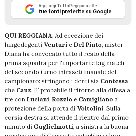
Aggiungi TuttoReggiana alle
tue fonti preferite su Google
QUI REGGIANA
. Ad eccezione dei
lungodegenti
Venturi
e
Del Pinto
, mister
Diana ha convocato tutto il resto della
prima squadra per l'importante big match
del secondo turno infrasettimanale del
campionato: stringono i denti sia
Contessa
che
Cauz
. E' probabile il ritorno alla difesa a
tre con
Luciani
,
Rozzio
e
Camigliano
a
protezione della porta di
Voltolini
. Sulla
corsia destra si attende il rientro dal primo
minuto di
Guglielmotti
, a sinistra la buona
prestazione di Grosseto potrebbe valere