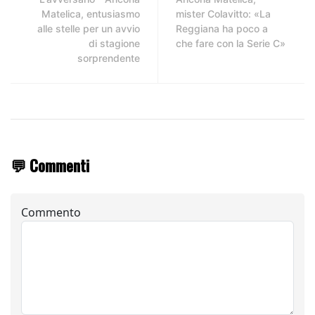
Matelica, entusiasmo
mister Colavitto: «La
alle stelle per un avvio
Reggiana ha poco a
di stagione
che fare con la Serie C»
sorprendente
💬 Commenti