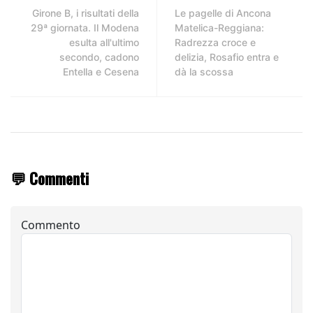
Girone B, i risultati della
Le pagelle di Ancona
29ª giornata. Il Modena
Matelica-Reggiana:
esulta all'ultimo
Radrezza croce e
secondo, cadono
delizia, Rosafio entra e
Entella e Cesena
dà la scossa
💬 Commenti