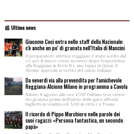
📰 Ultime news
Giacomo Ceci entra nello staff della Nazionale:
c’è anche un po’ di granata nell’Italia di Mancini
Il preparatore atletico reggiano è stato scelto dal
c.t. per il nuovo corso azzurro: dopo l’esperienza
alla Reggiana in Serie B e una tappa in Qatar, il
36enne approda ai vertici del calcio italiano
Da venerdì via alla prevendita per l'amichevole
Reggiana-Alcione Milano in programma a Cavola
Sabato 8 agosto alle ore 17:00 l'ultimo test estivo
dei granata prima dell'inizio delle gare ufficiali:
biglietti in vendita a € 5,00 in città e a Toano
Il ricordo di Pippo Marchioro nelle parole dei
suoi ragazzi: «Persona fantastica, un secondo
papà»